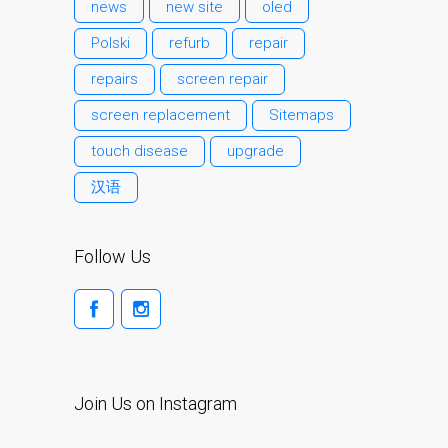
news
new site
oled
Testimonial cliente
Polski
refurb
repair
¿Por qué confiar Mac
Repair con su Apple?
repairs
screen repair
Fair-Priced Diagnostic
screen replacement
Sitemaps
Charges
touch disease
upgrade
fr (Français)
汉语
Affiche publicitaire –
Réparation d’Apple Mac ici
à Dundee
Follow Us
Chargeurs pour Apple
MacBook à Dundee –
Alimentations
Contactez-nous
Irréductibles fans d’Apple
Join Us on Instagram
pour toujours!
Les réparations pour