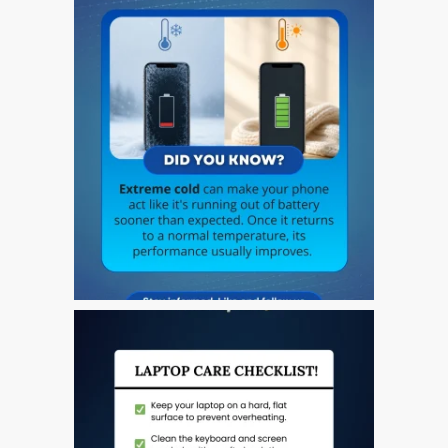
l’iPhone d’Apple
Les réparations pour la
série Apple MacBook
Écran sombre sur
MacBook, MacBook Pro,
MacBook Air et MacBook
Neo
Ordinateurs Apple Mac
reconditionnés à Dundee
Pourquoi faire confiance à
Mac réparation avec votre
Apple?
Remplacement de la
batterie pour votre iPhone
et iPad
Réparation Apple iPad