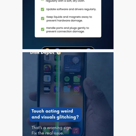
Tablet
Réparation d’écran fissuré
pour Apple MacBook à
Dundee – modèles Pro,
Air et Neo
Réparation d’iPod à
Dundee
Réparation de Mac
(macOS et OS X)
Service de réparation
rapide
Témoignage d’un client
Here’s the Problem with
“Facebook Repairs”
High-Speed Guaranteed
Service Options