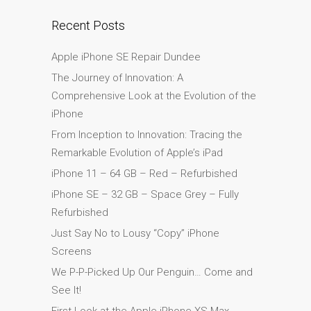
su iPhone y iPad
Recent Posts
Cargadores para Apple
MacBook en Dundee –
Apple iPhone SE Repair Dundee
Fuentes de alimentación
The Journey of Innovation: A
Cartel publicitario:
Comprehensive Look at the Evolution of the
Reparaciones de Apple
iPhone
Mac aquí en Dundee
From Inception to Innovation: Tracing the
Contáctenos
Remarkable Evolution of Apple’s iPad
Las reparaciones de la
iPhone 11 – 64 GB – Red – Refurbished
serie Apple MacBook
iPhone SE – 32 GB – Space Grey – Fully
Pantalla tenue en
Refurbished
MacBook, MacBook Pro,
Just Say No to Lousy “Copy” iPhone
MacBook Air y MacBook
Screens
Neo
We P-P-Picked Up Our Penguin… Come and
Opciones de servicio
See It!
rápido garantizado