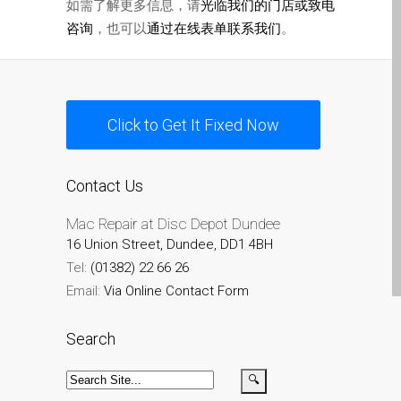
如需了解更多信息，请
光临我们的门店或致电
MacBook-Displays mit
咨询
，也可以
通过在线表单联系我们
。
Rissen in Dundee – Pro,
Air und Neo
Schnell-Reparatur-Service
Warum vertrauen Mac-
Click to Get It Fixed Now
Reparatur mit Ihrem
Apple?
Contact Us
Werbeplakat – Apple-Mac-
Reparaturen hier in
Mac Repair at Disc Depot Dundee
Dundee
16 Union Street, Dundee, DD1 4BH
Tel:
(01382) 22 66 26
es (Español)
Email:
Via Online Contact Form
Acérrimos fans de Apple
para siempre!
Search
Apple iPad Tablet
Reparación
Batería de repuesto para