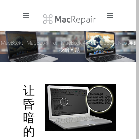
Menu
Click to Get It Fixed Now
MacBook、MacBook Pro、MacBook Air 和 MacBook Neo 屏幕
变暗问题
Pages
About Us
Apple iMac Repairs and
Upgrades
让
Apple iPad Tablet Repair
Apple iPhone Repair
昏
Dundee- Screen, Battery,
暗
Charging & More
Apple iPhone SE Repair
的
Dundee