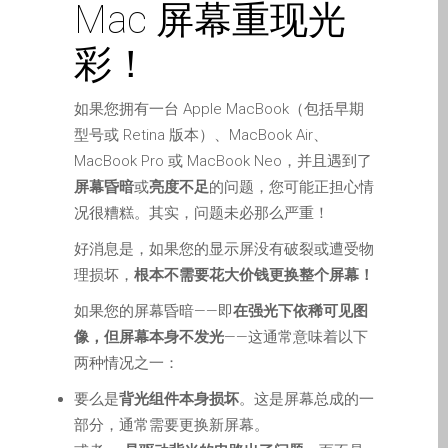
Mac 屏幕重现光
Apple iPod Repair Dundee
Apple Mac macOS & OS X
彩！
Repairs
Apple Mac Mini Repairs
如果您拥有一台 Apple MacBook（包括早期
and Upgrades in Dundee
型号或 Retina 版本）、MacBook Air、
Apple Mac Pro Repair
MacBook Pro 或 MacBook Neo，并且遇到了
Dundee – Mac Pro Server
屏幕昏暗
或
亮度不足
的问题，您可能正担心情
– Upgrades
况很糟糕。其实，问题未必那么严重！
Apple Mac, iPhone, iPad &
好消息是，如果您的显示屏没有破裂或遭受物
other repairs and
理损坏，
根本不需要花大价钱更换整个屏幕！
upgrades in Dundee-
如果您的屏幕昏暗——即
在强光下依稀可见图
Angus, Tayside and North
像，但屏幕本身不发光
——这通常意味着以下
Fife
两种情况之一：
Apple MacBook Chargers
要么是
背光组件本身损坏
。这是屏幕总成的一
Dundee – Power Supplies
部分，通常需要更换新屏幕。
Battery Replacement for