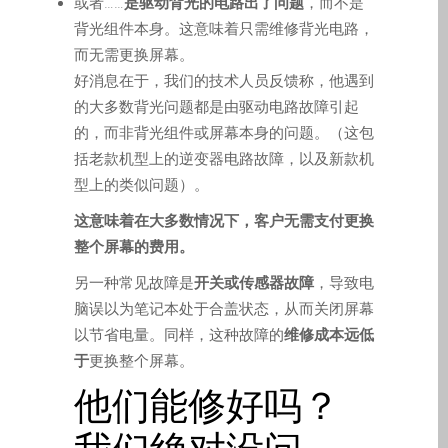
或者……
是驱动背光的电路出了问题
，而不是
iPhone and iPad in Dundee
背光组件本身。这意味着只需维修背光电路，
Contact Us
而无需更换屏幕。
Customer Testimonial
好消息在于，我们的技术人员反馈称，他遇到
de (Deutsch)
的大多数背光问题都是由驱动电路故障引起
Apple iPad Tablet-
的，而非背光组件或屏幕本身的问题。（这包
Reparatur
括老款机型上的逆变器电路故障，以及新款机
型上的类似问题）。
Apple iPod-Reparatur in
Dundee
这意味着在大多数情况下，客户无需支付更换
Apple Mac Pro Reparatur
整个屏幕的费用。
Dundee – Mac Pro Server
另一种常见故障是
开关或传感器故障
，导致电
– Upgrades
脑误以为笔记本处于合盖状态，从而关闭屏幕
Apple MacBook-
以节省电量。同样，这种故障的
维修成本远低
Ladegeräte in Dundee –
于
更换整个屏幕。
Netzteile
他们能修好吗？
Austausch der Batterie für
Ihr iPhone und iPad