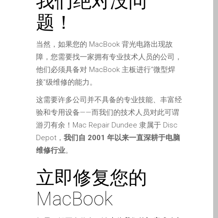
我们绝对没问
Diehard Apple-Fans für
题！
immer!
Generalüberholte Apple-
当然，如果您的 MacBook 背光电路出现故
Mac-Computer in Dundee
障，您需要找一家拥有专业技术人员的公司，
Kontaktieren Sie uns
他们必须具备对 MacBook 主板进行“微型焊
Kundenaussagen
接”级维修的能力。
Reparatur von Apple Mac
这需要许多公司并不具备的专业技能、丰富经
OS X und macOS in
验和专用设备——而我们的技术人员对此可谓
Dundee
游刃有余！Mac Repair Dundee 隶属于 Disc
Reparaturen für das Apple
Depot，
我们自 2001 年以来一直深耕于电脑
iPhone
维修行业
。
Reparaturen für das Apple
立即修复您的
MacBook Serie
Dunkler Bildschirm bei
MacBook
MacBook, Pro, Air und Neo
Reparatur von Apple