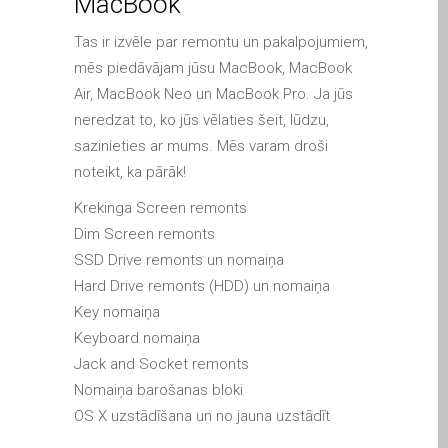
MacBook
iPhone and iPad in Dundee
Contact Us
Tas ir izvēle par remontu un pakalpojumiem,
mēs piedāvājam jūsu MacBook, MacBook
Customer Testimonial
Air, MacBook Neo un MacBook Pro. Ja jūs
de (Deutsch)
neredzat to, ko jūs vēlaties šeit, lūdzu,
Apple iPad Tablet-
sazinieties ar mums. Mēs varam droši
Reparatur
noteikt, ka pārāk!
Apple iPod-Reparatur in
Krekinga Screen remonts
Dundee
Dim Screen remonts
Apple Mac Pro Reparatur
SSD Drive remonts un nomaiņa
Dundee – Mac Pro Server
Hard Drive remonts (HDD) un nomaiņa
– Upgrades
Key nomaiņa
Apple MacBook-
Keyboard nomaiņa
Ladegeräte in Dundee –
Jack and Socket remonts
Netzteile
Nomaiņa barošanas bloki
Austausch der Batterie für
OS X uzstādīšana un no jauna uzstādīt
Ihr iPhone und iPad