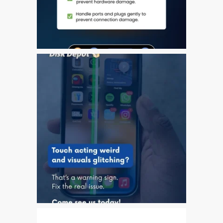
l’iPhone d’Apple
Les réparations pour la
série Apple MacBook
Écran sombre sur
MacBook, MacBook Pro,
MacBook Air et MacBook
Neo
Ordinateurs Apple Mac
reconditionnés à Dundee
Pourquoi faire confiance à
Mac réparation avec votre
Apple?
Remplacement de la
batterie pour votre iPhone
et iPad
Réparation Apple iPad