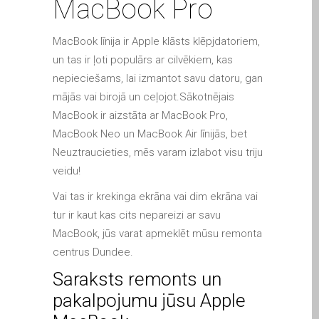
MacBook Pro
Apple iPod Repair Dundee
Apple Mac macOS & OS X
MacBook līnija ir Apple klāsts klēpjdatoriem,
Repairs
un tas ir ļoti populārs ar cilvēkiem, kas
Apple Mac Mini Repairs
nepieciešams, lai izmantot savu datoru, gan
and Upgrades in Dundee
mājās vai birojā un ceļojot.Sākotnējais
Apple Mac Pro Repair
MacBook ir aizstāta ar MacBook Pro,
Dundee – Mac Pro Server
MacBook Neo un MacBook Air līnijās, bet
– Upgrades
Neuztraucieties, mēs varam izlabot visu triju
veidu!
Apple Mac, iPhone, iPad &
other repairs and
Vai tas ir krekinga ekrāna vai dim ekrāna vai
upgrades in Dundee-
tur ir kaut kas cits nepareizi ar savu
Angus, Tayside and North
MacBook, jūs varat apmeklēt mūsu remonta
Fife
centrus Dundee.
Apple MacBook Chargers
Saraksts remonts un
Dundee – Power Supplies
pakalpojumu jūsu Apple
Battery Replacement for