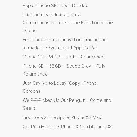
Apple iPhone SE Repair Dundee
MacBook-Displays mit
Rissen in Dundee – Pro,
The Journey of Innovation: A
Air und Neo
Comprehensive Look at the Evolution of the
iPhone
Schnell-Reparatur-Service
From Inception to Innovation: Tracing the
Warum vertrauen Mac-
Remarkable Evolution of Apple’s iPad
Reparatur mit Ihrem
iPhone 11 – 64 GB – Red – Refurbished
Apple?
iPhone SE – 32 GB – Space Grey – Fully
Werbeplakat – Apple-Mac-
Refurbished
Reparaturen hier in
Dundee
Just Say No to Lousy “Copy” iPhone
Screens
es (Español)
Acérrimos fans de Apple
We P-P-Picked Up Our Penguin… Come and
para siempre!
See It!
First Look at the Apple iPhone XS Max
Apple iPad Tablet
Reparación
Get Ready for the iPhone XR and iPhone XS
Batería de repuesto para