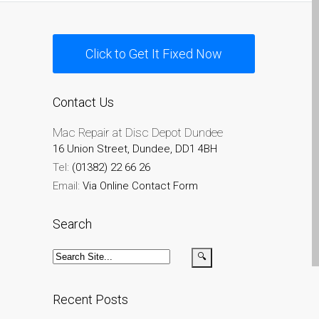
Diehard Apple-Fans für
immer!
Click to Get It Fixed Now
Generalüberholte Apple-
Mac-Computer in Dundee
Kontaktieren Sie uns
Contact Us
Kundenaussagen
Mac Repair at Disc Depot Dundee
Reparatur von Apple Mac
16 Union Street, Dundee, DD1 4BH
OS X und macOS in
Tel:
(01382) 22 66 26
Dundee
Email:
Via Online Contact Form
Reparaturen für das Apple
iPhone
Search
Reparaturen für das Apple
MacBook Serie
Dunkler Bildschirm bei
MacBook, Pro, Air und Neo
Recent Posts
Reparatur von Apple