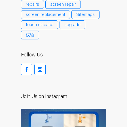
repairs
screen repair
Ordenadores Apple Mac
reacondicionados en
screen replacement
Sitemaps
Dundee
touch disease
upgrade
Reparación de Apple iPod
汉语
en Dundee
Reparación de Apple Mac
OS X y macOS en Dundee
Follow Us
Reparación de Apple Mac
Pro en Dundee – Mac Pro
Server – Actualizaciones
Reparación de pantallas
agrietadas de Apple
Join Us on Instagram
MacBook en Dundee:
modelos Pro, Air y Neo
Reparaciones para el
iPhone de Apple