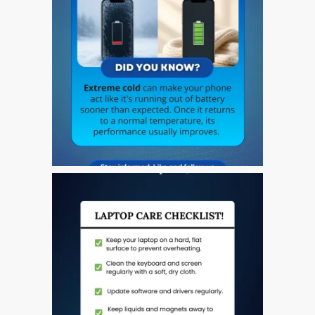
Testimonial cliente
¿Por qué confiar Mac
Repair con su Apple?
Fair-Priced Diagnostic
Charges
fr (Français)
Affiche publicitaire –
Réparation d’Apple Mac ici
à Dundee
Chargeurs pour Apple
MacBook à Dundee –
Alimentations
Contactez-nous
Irréductibles fans d’Apple
pour toujours!
Les réparations pour