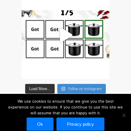
Tablet
Réparation d’écran fissuré
pour Apple MacBook à
Dundee – modèles Pro,
Air et Neo
Réparation d’iPod à
Dundee
Réparation de Mac
(macOS et OS X)
Service de réparation
rapide
Load More...
Follow on Instagram
Témoignage d’un client
We use cookies to ensure that we give you the best
Here’s the Problem with
experience on our website. If you continue to use this site we
“Facebook Repairs”
will assume that you are happy with it.
Copyright © 2026 Disc Depot Ltd. This website is not associated in any way with
High-Speed Guaranteed
Ok
Privacy policy
Service Options