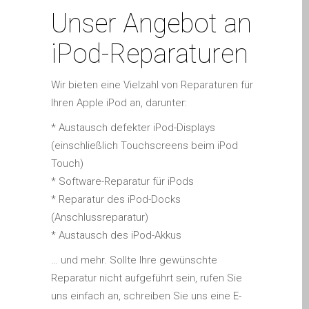
Diehard Apple-Fans für
Unser Angebot an
immer!
iPod-Reparaturen
Generalüberholte Apple-
Mac-Computer in Dundee
Wir bieten eine Vielzahl von Reparaturen für
Kontaktieren Sie uns
Ihren Apple iPod an, darunter:
Kundenaussagen
* Austausch defekter iPod-Displays
Reparatur von Apple Mac
(einschließlich Touchscreens beim iPod
OS X und macOS in
Touch)
Dundee
* Software-Reparatur für iPods
Reparaturen für das Apple
* Reparatur des iPod-Docks
iPhone
(Anschlussreparatur)
Reparaturen für das Apple
* Austausch des iPod-Akkus
MacBook Serie
… und mehr. Sollte Ihre gewünschte
Dunkler Bildschirm bei
Reparatur nicht aufgeführt sein, rufen Sie
MacBook, Pro, Air und Neo
uns einfach an, schreiben Sie uns eine E-
Reparatur von Apple