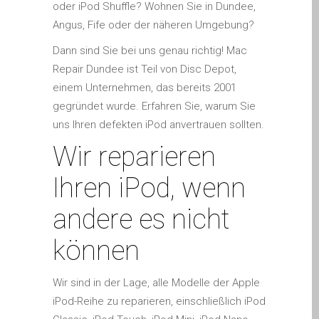
oder iPod Shuffle? Wohnen Sie in Dundee,
Apple iPod Repair Dundee
Angus, Fife oder der näheren Umgebung?
Apple Mac macOS & OS X
Repairs
Dann sind Sie bei uns genau richtig! Mac
Repair Dundee ist Teil von Disc Depot,
Apple Mac Mini Repairs
einem Unternehmen, das bereits 2001
and Upgrades in Dundee
gegründet wurde. Erfahren Sie, warum Sie
Apple Mac Pro Repair
uns Ihren defekten iPod anvertrauen sollten.
Dundee – Mac Pro Server
Wir reparieren
– Upgrades
Apple Mac, iPhone, iPad &
Ihren iPod, wenn
other repairs and
upgrades in Dundee-
andere es nicht
Angus, Tayside and North
können
Fife
Apple MacBook Chargers
Wir sind in der Lage, alle Modelle der Apple
Dundee – Power Supplies
iPod-Reihe zu reparieren, einschließlich iPod
Battery Replacement for