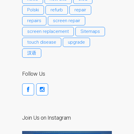
Testimonial cliente
Polski
refurb
repair
¿Por qué confiar Mac
repairs
screen repair
Repair con su Apple?
Fair-Priced Diagnostic
screen replacement
Sitemaps
Charges
touch disease
upgrade
fr (Français)
汉语
Affiche publicitaire –
Réparation d’Apple Mac ici
à Dundee
Follow Us
Chargeurs pour Apple
MacBook à Dundee –
Alimentations
Contactez-nous
Irréductibles fans d’Apple
Join Us on Instagram
pour toujours!
Les réparations pour