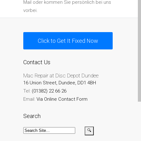
Mail oder kommen Sie persönlich bei uns
MacBook-Displays mit
vorbei.
Rissen in Dundee – Pro,
Air und Neo
Schnell-Reparatur-Service
Click to Get It Fixed Now
Warum vertrauen Mac-
Reparatur mit Ihrem
Apple?
Contact Us
Werbeplakat – Apple-Mac-
Mac Repair at Disc Depot Dundee
Reparaturen hier in
16 Union Street, Dundee, DD1 4BH
Dundee
Tel:
(01382) 22 66 26
es (Español)
Email:
Via Online Contact Form
Acérrimos fans de Apple
para siempre!
Search
Apple iPad Tablet
Reparación
Batería de repuesto para