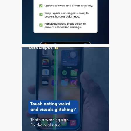
Tablet
Réparation d’écran fissuré
pour Apple MacBook à
Dundee – modèles Pro,
Air et Neo
Réparation d’iPod à
Dundee
Réparation de Mac
(macOS et OS X)
Service de réparation
rapide
Témoignage d’un client
Here’s the Problem with
“Facebook Repairs”
High-Speed Guaranteed
Service Options