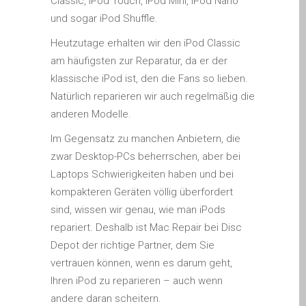
Classic, iPod Touch, iPod Mini, iPod Nano
iPhone and iPad in Dundee
und sogar iPod Shuffle.
Contact Us
Heutzutage erhalten wir den iPod Classic
Customer Testimonial
am häufigsten zur Reparatur, da er der
de (Deutsch)
klassische iPod ist, den die Fans so lieben.
Apple iPad Tablet-
Natürlich reparieren wir auch regelmäßig die
Reparatur
anderen Modelle.
Apple iPod-Reparatur in
Im Gegensatz zu manchen Anbietern, die
Dundee
zwar Desktop-PCs beherrschen, aber bei
Apple Mac Pro Reparatur
Laptops Schwierigkeiten haben und bei
Dundee – Mac Pro Server
kompakteren Geräten völlig überfordert
– Upgrades
sind, wissen wir genau, wie man iPods
Apple MacBook-
repariert. Deshalb ist Mac Repair bei Disc
Ladegeräte in Dundee –
Depot der richtige Partner, dem Sie
Netzteile
vertrauen können, wenn es darum geht,
Austausch der Batterie für
Ihren iPod zu reparieren – auch wenn
Ihr iPhone und iPad
andere daran scheitern.