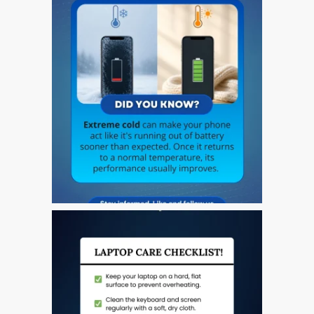
l’iPhone d’Apple
Les réparations pour la
série Apple MacBook
Écran sombre sur
MacBook, MacBook Pro,
MacBook Air et MacBook
Neo
Ordinateurs Apple Mac
reconditionnés à Dundee
Pourquoi faire confiance à
Mac réparation avec votre
Apple?
Remplacement de la
batterie pour votre iPhone
et iPad
Réparation Apple iPad