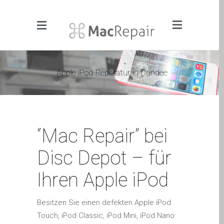
Menu
Click to Get It Fixed Now
Apple iPod-Reparatur in Dundee
Pages
About Us
Apple iMac Repairs and
“Mac Repair” bei
Upgrades
Apple iPad Tablet Repair
Disc Depot – für
Apple iPhone Repair
Ihren Apple iPod
Dundee- Screen, Battery,
Charging & More
Apple iPhone SE Repair
Besitzen Sie einen defekten Apple iPod
Dundee
Touch, iPod Classic, iPod Mini, iPod Nano