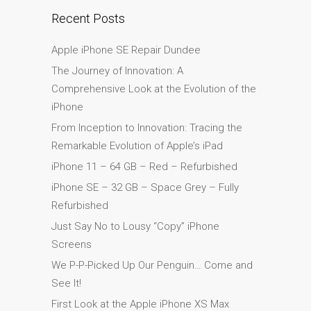
su iPhone y iPad
Recent Posts
Cargadores para Apple
Apple iPhone SE Repair Dundee
MacBook en Dundee –
The Journey of Innovation: A
Fuentes de alimentación
Comprehensive Look at the Evolution of the
Cartel publicitario:
iPhone
Reparaciones de Apple
From Inception to Innovation: Tracing the
Mac aquí en Dundee
Remarkable Evolution of Apple’s iPad
Contáctenos
iPhone 11 – 64 GB – Red – Refurbished
Las reparaciones de la
iPhone SE – 32 GB – Space Grey – Fully
serie Apple MacBook
Refurbished
Pantalla tenue en
Just Say No to Lousy “Copy” iPhone
MacBook, MacBook Pro,
Screens
MacBook Air y MacBook
Neo
We P-P-Picked Up Our Penguin… Come and
See It!
Opciones de servicio
rápido garantizado
First Look at the Apple iPhone XS Max