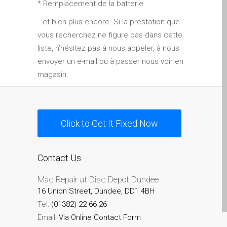
* Remplacement de la batterie
MacBook-Displays mit
…et bien plus encore. Si la prestation que
Rissen in Dundee – Pro,
vous recherchez ne figure pas dans cette
Air und Neo
liste, n’hésitez pas à nous appeler, à nous
Schnell-Reparatur-Service
envoyer un e-mail ou à passer nous voir en
Warum vertrauen Mac-
magasin.
Reparatur mit Ihrem
Apple?
Werbeplakat – Apple-Mac-
Click to Get It Fixed Now
Reparaturen hier in
Dundee
es (Español)
Contact Us
Acérrimos fans de Apple
Mac Repair at Disc Depot Dundee
para siempre!
16 Union Street, Dundee, DD1 4BH
Apple iPad Tablet
Tel:
(01382) 22 66 26
Reparación
Email:
Via Online Contact Form
Batería de repuesto para