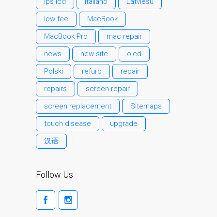
ips lcd
Italiano
Latviešu
Testimonial cliente
low fee
MacBook
¿Por qué confiar Mac
Repair con su Apple?
MacBook Pro
mac repair
Fair-Priced Diagnostic
news
new site
oled
Charges
Polski
refurb
repair
fr (Français)
repairs
screen repair
Affiche publicitaire –
Réparation d’Apple Mac ici
screen replacement
Sitemaps
à Dundee
touch disease
upgrade
Chargeurs pour Apple
汉语
MacBook à Dundee –
Alimentations
Contactez-nous
Follow Us
Irréductibles fans d’Apple
pour toujours!
Les réparations pour