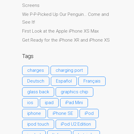
Screens
Ordenadores Apple Mac
reacondicionados en
We P-P-Picked Up Our Penguin… Come and
Dundee
See It!
Reparación de Apple iPod
First Look at the Apple iPhone XS Max
en Dundee
Get Ready for the iPhone XR and iPhone XS
Reparación de Apple Mac
OS X y macOS en Dundee
Tags
Reparación de Apple Mac
charges
charging port
Pro en Dundee – Mac Pro
Server – Actualizaciones
Deutsch
Español
Français
Reparación de pantallas
glass back
graphics chip
agrietadas de Apple
ios
ipad
iPad Mini
MacBook en Dundee:
modelos Pro, Air y Neo
iphone
iPhone SE
iPod
Reparaciones para el
ipod touch
iPod U2 Edition
iPhone de Apple