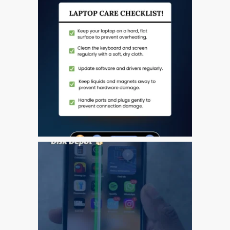
Tablet
Réparation d’écran fissuré
pour Apple MacBook à
Dundee – modèles Pro,
Air et Neo
Réparation d’iPod à
Dundee
Réparation de Mac
(macOS et OS X)
Service de réparation
rapide
Témoignage d’un client
Here’s the Problem with
“Facebook Repairs”
High-Speed Guaranteed
Service Options