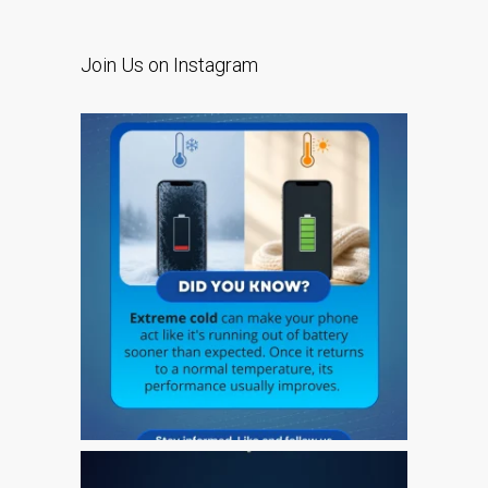
l’iPhone d’Apple
Les réparations pour la
Join Us on Instagram
série Apple MacBook
Écran sombre sur
MacBook, MacBook Pro,
MacBook Air et MacBook
Neo
Ordinateurs Apple Mac
reconditionnés à Dundee
Pourquoi faire confiance à
Mac réparation avec votre
Apple?
Remplacement de la
batterie pour votre iPhone
et iPad
Réparation Apple iPad