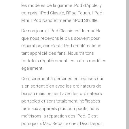
iPhone and iPad in Dundee
les modèles de la gamme iPod d’Apple, y
Contact Us
compris l’iPod Classic, l’iPod Touch, l’iPod
Mini, l’iPod Nano et même l’iPod Shuffle.
Customer Testimonial
de (Deutsch)
De nos jours, l’iPod Classic est le modèle
Apple iPad Tablet-
que nous recevons le plus souvent pour
Reparatur
réparation, car c’est l’iPod emblématique
tant apprécié des fans. Nous traitons
Apple iPod-Reparatur in
toutefois régulièrement les autres modèles
Dundee
également.
Apple Mac Pro Reparatur
Dundee – Mac Pro Server
Contrairement à certaines entreprises qui
– Upgrades
s’en sortent bien avec les ordinateurs de
bureau mais peinent avec les ordinateurs
Apple MacBook-
portables et sont totalement inefficaces
Ladegeräte in Dundee –
face aux appareils plus compacts, nous
Netzteile
maîtrisons la réparation des iPod. C’est
Austausch der Batterie für
pourquoi « Mac Repair » chez Disc Depot
Ihr iPhone und iPad