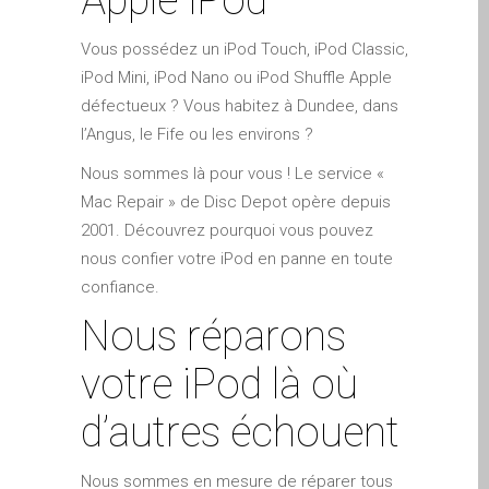
Apple iPod Repair Dundee
Apple Mac macOS & OS X
Vous possédez un iPod Touch, iPod Classic,
Repairs
iPod Mini, iPod Nano ou iPod Shuffle Apple
défectueux ? Vous habitez à Dundee, dans
Apple Mac Mini Repairs
l’Angus, le Fife ou les environs ?
and Upgrades in Dundee
Apple Mac Pro Repair
Nous sommes là pour vous ! Le service «
Dundee – Mac Pro Server
Mac Repair » de Disc Depot opère depuis
– Upgrades
2001. Découvrez pourquoi vous pouvez
nous confier votre iPod en panne en toute
Apple Mac, iPhone, iPad &
confiance.
other repairs and
upgrades in Dundee-
Nous réparons
Angus, Tayside and North
votre iPod là où
Fife
Apple MacBook Chargers
d’autres échouent
Dundee – Power Supplies
Battery Replacement for
Nous sommes en mesure de réparer tous