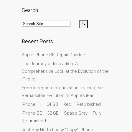
su iPhone y iPad
Search
Cargadores para Apple
MacBook en Dundee –
Fuentes de alimentación
Cartel publicitario:
Recent Posts
Reparaciones de Apple
Apple iPhone SE Repair Dundee
Mac aquí en Dundee
The Journey of Innovation: A
Contáctenos
Comprehensive Look at the Evolution of the
Las reparaciones de la
iPhone
serie Apple MacBook
From Inception to Innovation: Tracing the
Pantalla tenue en
Remarkable Evolution of Apple’s iPad
MacBook, MacBook Pro,
MacBook Air y MacBook
iPhone 11 – 64 GB – Red – Refurbished
Neo
iPhone SE – 32 GB – Space Grey – Fully
Opciones de servicio
Refurbished
rápido garantizado
Just Say No to Lousy “Copy” iPhone