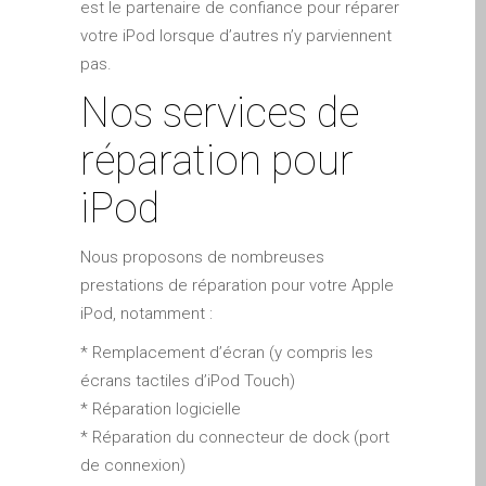
est le partenaire de confiance pour réparer
Diehard Apple-Fans für
votre iPod lorsque d’autres n’y parviennent
immer!
pas.
Generalüberholte Apple-
Nos services de
Mac-Computer in Dundee
Kontaktieren Sie uns
réparation pour
Kundenaussagen
iPod
Reparatur von Apple Mac
OS X und macOS in
Nous proposons de nombreuses
Dundee
prestations de réparation pour votre Apple
Reparaturen für das Apple
iPod, notamment :
iPhone
* Remplacement d’écran (y compris les
Reparaturen für das Apple
écrans tactiles d’iPod Touch)
MacBook Serie
* Réparation logicielle
Dunkler Bildschirm bei
* Réparation du connecteur de dock (port
MacBook, Pro, Air und Neo
de connexion)
Reparatur von Apple