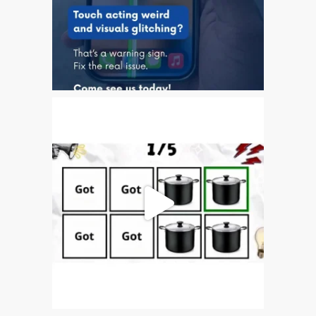
iPhone 6 Touch Disease
iPhone and iPad Charging
Problem Repair
it (Italiano)
Apple iPad Tablet
Riparazione
Caricabatterie per Apple
MacBook a Dundee –
Alimentatori
Computer Apple Mac
ricondizionati a Dundee
Contattaci
Irriducibili fan di Apple per
sempre!
Manifesto pubblicitario –
Riparazioni Apple Mac qui