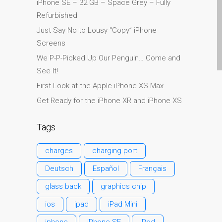
iPhone SE – 32 GB – Space Grey – Fully
Kāpēc Trust Mac Remonts
Refurbished
ar jūsu Apple?
Just Say No to Lousy “Copy” iPhone
Klienta atsauksme
Screens
Reklāmas plakāts — Apple
We P-P-Picked Up Our Penguin… Come and
Mac remonts šeit, Dandī
See It!
Remontdarbi par Apple
First Look at the Apple iPhone XS Max
iPhone
Get Ready for the iPhone XR and iPhone XS
Remontdarbi par Apple
MacBook sēriju
Tags
Blāva ekrāna remonts
MacBook, MacBook Pro,
charges
charging port
MacBook Air un MacBook
Neo datoros
Deutsch
Español
Français
Sazinieties ar mums
glass back
graphics chip
MacBook Family Laptop
ios
ipad
iPad Mini
Repairs
iphone
iPhone SE
iPod