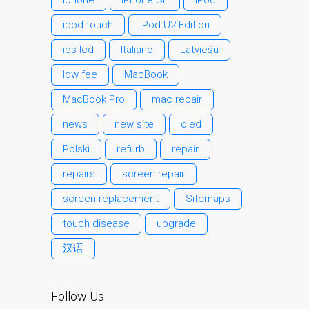
Apple MacBook Cracked
Screen Repair Dundee-
ipod touch
iPod U2 Edition
Pro, Air and Neo
ips lcd
Italiano
Latviešu
Dim Screen on MacBook,
low fee
MacBook
MacBook Pro, MacBook Air
and MacBook Neo
MacBook Pro
mac repair
pl (Polski)
news
new site
oled
Dlaczego Zaufanie Mac
Polski
refurb
repair
Naprawa z Apple?
repairs
screen repair
Grupę fanów Apple na
zawsze!
screen replacement
Sitemaps
Napraw dla Apple iPhone
touch disease
upgrade
Napraw dla Apple
汉语
MacBook z serii
Problem z
przyciemnionym ekranem
Follow Us
w MacBooku, Pro, Air i Neo