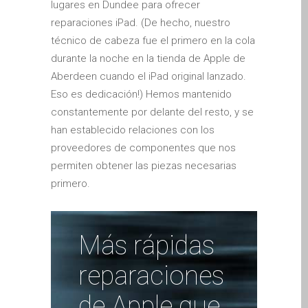
lugares en Dundee para ofrecer
iPhone and iPad in Dundee
reparaciones iPad. (De hecho, nuestro
Contact Us
técnico de cabeza fue el primero en la cola
Customer Testimonial
durante la noche en la tienda de Apple de
de (Deutsch)
Aberdeen cuando el iPad original lanzado.
Apple iPad Tablet-
Eso es dedicación!) Hemos mantenido
Reparatur
constantemente por delante del resto, y se
Apple iPod-Reparatur in
han establecido relaciones con los
Dundee
proveedores de componentes que nos
permiten obtener las piezas necesarias
Apple Mac Pro Reparatur
primero.
Dundee – Mac Pro Server
– Upgrades
Apple MacBook-
Más rápidas
Ladegeräte in Dundee –
Netzteile
reparaciones
Austausch der Batterie für
de Apple que
Ihr iPhone und iPad