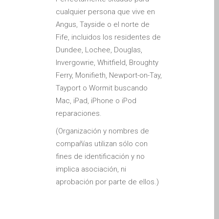
l’iPhone d’Apple
cualquier persona que vive en
Angus, Tayside o el norte de
Les réparations pour la
Fife, incluidos los residentes de
série Apple MacBook
Dundee, Lochee, Douglas,
Écran sombre sur
Invergowrie, Whitfield, Broughty
MacBook, MacBook Pro,
Ferry, Monifieth, Newport-on-Tay,
MacBook Air et MacBook
Tayport o Wormit buscando
Neo
Mac, iPad, iPhone o iPod
Ordinateurs Apple Mac
reparaciones.
reconditionnés à Dundee
(Organización y nombres de
Pourquoi faire confiance à
compañías utilizan sólo con
Mac réparation avec votre
fines de identificación y no
Apple?
implica asociación, ni
Remplacement de la
aprobación por parte de ellos.)
batterie pour votre iPhone
et iPad
Réparation Apple iPad