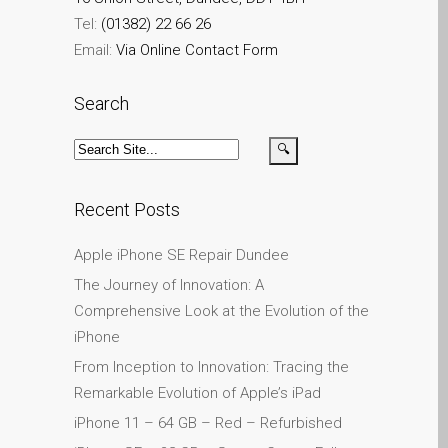
Apple Mac Pro remonts
Tel:
(01382) 22 66 26
Dandī — Mac Pro serveris
Email:
Via Online Contact Form
— jauninājumi
Apple MacBook lādētāji
Search
Dandī — barošanas bloki
Apple MacBook
saplaisājuša ekrāna
remonts Dundee- Pro, Air
Recent Posts
un Neo
Atjaunoti Apple Mac datori
Apple iPhone SE Repair Dundee
Dandī pilsētā
The Journey of Innovation: A
Baterijas nomaiņa Jūsu
Comprehensive Look at the Evolution of the
iPhone un iPad
iPhone
Diehard Apple faniem uz
From Inception to Innovation: Tracing the
visiem laikiem!
Remarkable Evolution of Apple’s iPad
iPhone 11 – 64 GB – Red – Refurbished
Fast remonts