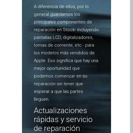
A diferencia de ellos, por lo
MacBook-Displays mit
general guardamos los
Rissen in Dundee – Pro,
principales componentes de
Air und Neo
reparación en Stock- incluyendo
Schnell-Reparatur-Service
pantallas LCD, digitalizadores,
Warum vertrauen Mac-
tomas de corriente, etc.- para
Reparatur mit Ihrem
los modelos más vendidos de
Apple?
Apple. Eso significa que hay una
Werbeplakat – Apple-Mac-
mejor oportunidad que
Reparaturen hier in
podemos comenzar en su
Dundee
reparación sin tener que
es (Español)
esperar a que las partes
Acérrimos fans de Apple
lleguen.
para siempre!
Actualizaciones
Apple iPad Tablet
rápidas y servicio
Reparación
de reparación
Batería de repuesto para