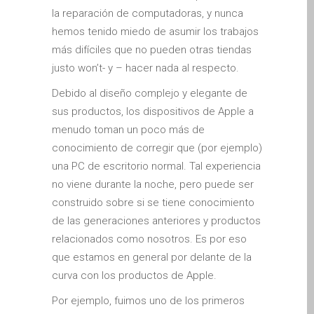
Apple iPod Repair Dundee
la reparación de computadoras, y nunca
Apple Mac macOS & OS X
hemos tenido miedo de asumir los trabajos
Repairs
más difíciles que no pueden otras tiendas
justo won’t- y – hacer nada al respecto.
Apple Mac Mini Repairs
and Upgrades in Dundee
Debido al diseño complejo y elegante de
Apple Mac Pro Repair
sus productos, los dispositivos de Apple a
Dundee – Mac Pro Server
menudo toman un poco más de
– Upgrades
conocimiento de corregir que (por ejemplo)
una PC de escritorio normal. Tal experiencia
Apple Mac, iPhone, iPad &
no viene durante la noche, pero puede ser
other repairs and
construido sobre si se tiene conocimiento
upgrades in Dundee-
de las generaciones anteriores y productos
Angus, Tayside and North
relacionados como nosotros. Es por eso
Fife
que estamos en general por delante de la
Apple MacBook Chargers
curva con los productos de Apple.
Dundee – Power Supplies
Por ejemplo, fuimos uno de los primeros
Battery Replacement for