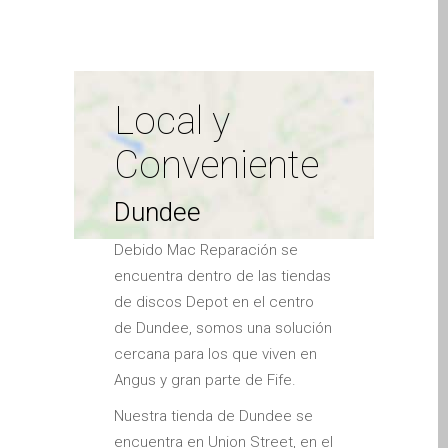
disponibilidad y cargos
Ordenadores Apple Mac
adicionales.
reacondicionados en
Dundee
Reparación de Apple iPod
Local y
en Dundee
Conveniente
Reparación de Apple Mac
OS X y macOS en Dundee
Dundee
Reparación de Apple Mac
Pro en Dundee – Mac Pro
Debido Mac Reparación se
Server – Actualizaciones
encuentra dentro de las tiendas
Reparación de pantallas
de discos Depot en el centro
agrietadas de Apple
de Dundee, somos una solución
MacBook en Dundee:
cercana para los que viven en
modelos Pro, Air y Neo
Angus y gran parte de Fife.
Reparaciones para el
Nuestra tienda de Dundee se
iPhone de Apple
encuentra en Union Street, en el