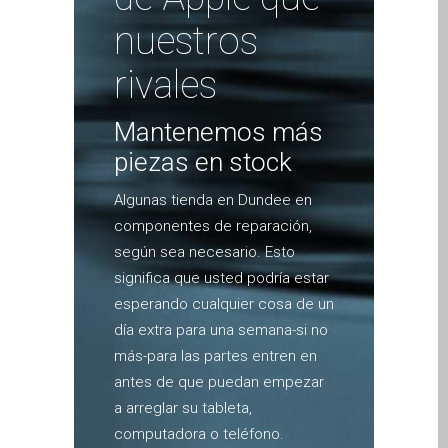
Diehard Apple-Fans für
nuestros
immer!
rivales
Generalüberholte Apple-
Mac-Computer in Dundee
Mantenemos más
Kontaktieren Sie uns
piezas en stock
Kundenaussagen
Reparatur von Apple Mac
Algunas tienda en Dundee en
OS X und macOS in
componentes de reparación,
Dundee
según sea necesario. Esto
significa que usted podría estar
Reparaturen für das Apple
esperando cualquier cosa de un
iPhone
día extra para una semana-si no
Reparaturen für das Apple
más-para las partes entren en
MacBook Serie
antes de que puedan empezar
Dunkler Bildschirm bei
a arreglar su tableta,
MacBook, Pro, Air und Neo
computadora o teléfono.
Reparatur von Apple