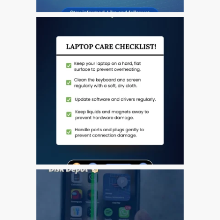
Plakat reklamowy –
naprawa komputerów
Apple Mac w Dundee
Skontaktuj się z nami
Szybka naprawa
Tablet Apple iPad
naprawczy
Wymiana baterii w iPhone i
iPad
Ładowarki i zasilacze do
Apple MacBook w Dundee
Privacy Policy
Recent News and Blog
Posts
Refurbished Apple Mac
Computers Dundee