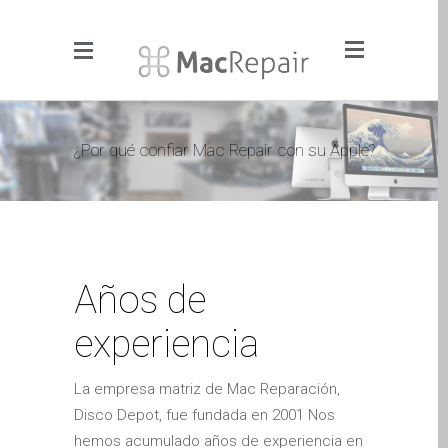
Menu
Click to Get It Fixed Now
¿Por qué confiar Mac Repair con su Apple?
Pages
About Us
Apple iMac Repairs and
Upgrades
Años de
Apple iPad Tablet Repair
Apple iPhone Repair
experiencia
Dundee- Screen, Battery,
Charging & More
La empresa matriz de Mac Reparación,
Apple iPhone SE Repair
Disco Depot, fue fundada en 2001 Nos
Dundee
hemos acumulado años de experiencia en