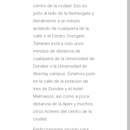
Testimonial cliente
centro de la ciudad. Eso es
justo al lado de la Nethergate y
¿Por qué confiar Mac
literalmente a un minuto
Repair con su Apple?
andando de cualquiera de la
Fair-Priced Diagnostic
calle o el Centro Overgate.
Charges
También está a sólo unos
fr (Français)
minutos de distancia de
Affiche publicitaire –
cualquiera de la Universidad de
Réparation d’Apple Mac ici
Dundee o la Universidad de
à Dundee
Abertay campus. Estamos justo
Chargeurs pour Apple
en la calle de la estación de
MacBook à Dundee –
tren de Dundee y el hotel
Alimentations
Malmaison, así como a poca
Contactez-nous
distancia de la Apex y muchos
otros hoteles del centro de la
Irréductibles fans d’Apple
ciudad.
pour toujours!
Les réparations pour
Perfectamente situado para