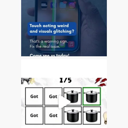
Search
Should I Fix That Myself?
Static Sitemap – 13 July
2026
The iPhone 7 Home
Button: What You Need to
Know
Why Trust Mac Repair with
your Apple?
zh (汉语)
Apple Mac macOS 与 OS
X 维修服务
为什么信托的Mac维修您的
苹果？
修为苹果iPhone
修为苹果MacBook系列