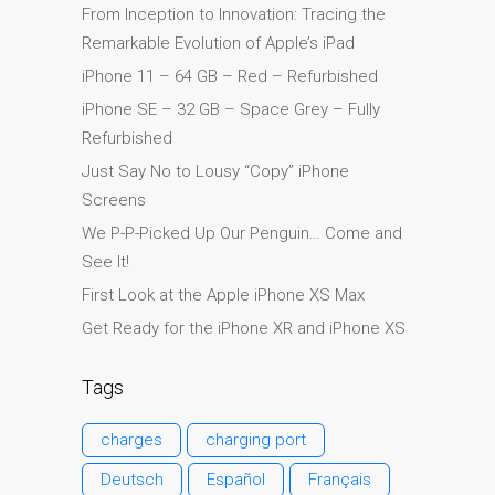
From Inception to Innovation: Tracing the
su iPhone y iPad
Remarkable Evolution of Apple’s iPad
Cargadores para Apple
iPhone 11 – 64 GB – Red – Refurbished
MacBook en Dundee –
iPhone SE – 32 GB – Space Grey – Fully
Fuentes de alimentación
Refurbished
Cartel publicitario:
Just Say No to Lousy “Copy” iPhone
Reparaciones de Apple
Screens
Mac aquí en Dundee
We P-P-Picked Up Our Penguin… Come and
Contáctenos
See It!
Las reparaciones de la
First Look at the Apple iPhone XS Max
serie Apple MacBook
Get Ready for the iPhone XR and iPhone XS
Pantalla tenue en
MacBook, MacBook Pro,
Tags
MacBook Air y MacBook
Neo
charges
charging port
Opciones de servicio
Deutsch
Español
Français
rápido garantizado