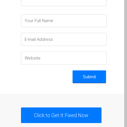
Diehard Apple-Fans für
immer!
Generalüberholte Apple-
Mac-Computer in Dundee
Kontaktieren Sie uns
Kundenaussagen
Reparatur von Apple Mac
OS X und macOS in
Dundee
Reparaturen für das Apple
iPhone
Reparaturen für das Apple
MacBook Serie
Dunkler Bildschirm bei
Click to Get It Fixed Now
MacBook, Pro, Air und Neo
Reparatur von Apple