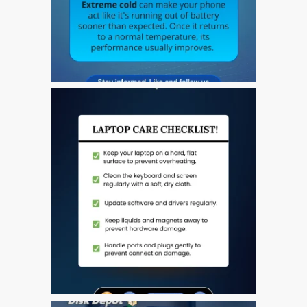
l’iPhone d’Apple
Les réparations pour la
série Apple MacBook
Écran sombre sur
MacBook, MacBook Pro,
MacBook Air et MacBook
Neo
Ordinateurs Apple Mac
reconditionnés à Dundee
Pourquoi faire confiance à
Mac réparation avec votre
Apple?
Remplacement de la
batterie pour votre iPhone
et iPad
Réparation Apple iPad