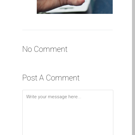
iPhone and iPad in Dundee
Contact Us
Customer Testimonial
de (Deutsch)
Apple iPad Tablet-
Reparatur
No Comment
Apple iPod-Reparatur in
Dundee
Apple Mac Pro Reparatur
Post A Comment
Dundee – Mac Pro Server
– Upgrades
Apple MacBook-
Ladegeräte in Dundee –
Netzteile
Austausch der Batterie für
Ihr iPhone und iPad