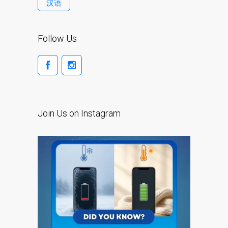
汉语
Testimonial cliente
¿Por qué confiar Mac
Repair con su Apple?
Follow Us
Fair-Priced Diagnostic
Charges
fr (Français)
Affiche publicitaire –
Réparation d’Apple Mac ici
Join Us on Instagram
à Dundee
Chargeurs pour Apple
MacBook à Dundee –
Alimentations
Contactez-nous
Irréductibles fans d’Apple
pour toujours!
Les réparations pour