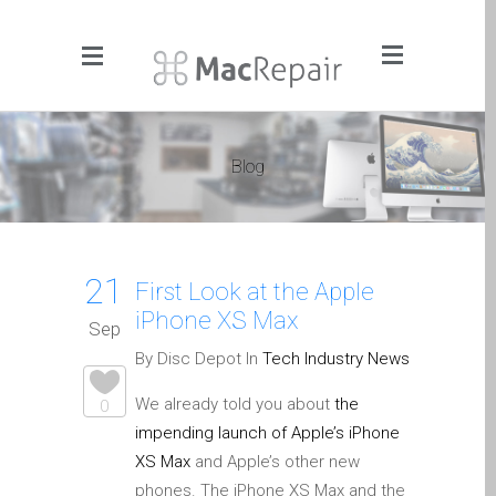
Menu
Click to Get It Fixed Now
Blog
Pages
About Us
Apple iMac Repairs and
21
Upgrades
First Look at the Apple
iPhone XS Max
Apple iPad Tablet Repair
Sep
Apple iPhone Repair
By Disc Depot In
Tech Industry News
Dundee- Screen, Battery,
We already told you about
the
0
Charging & More
impending launch of Apple’s iPhone
Apple iPhone SE Repair
XS Max
and Apple’s other new
Dundee
phones. The iPhone XS Max and the