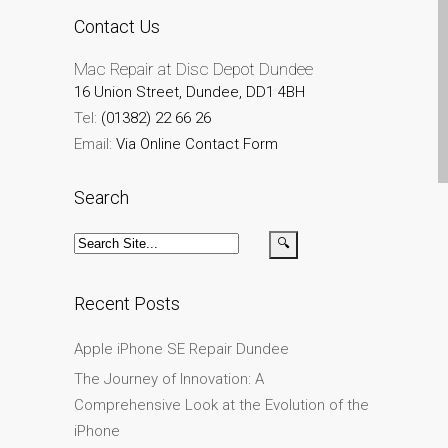
MacBook-Displays mit
Contact Us
Rissen in Dundee – Pro,
Mac Repair at Disc Depot Dundee
Air und Neo
16 Union Street, Dundee, DD1 4BH
Schnell-Reparatur-Service
Tel:
(01382) 22 66 26
Warum vertrauen Mac-
Email:
Via Online Contact Form
Reparatur mit Ihrem
Apple?
Search
Werbeplakat – Apple-Mac-
Reparaturen hier in
Dundee
Recent Posts
es (Español)
Acérrimos fans de Apple
Apple iPhone SE Repair Dundee
para siempre!
The Journey of Innovation: A
Apple iPad Tablet
Comprehensive Look at the Evolution of the
Reparación
iPhone
Batería de repuesto para