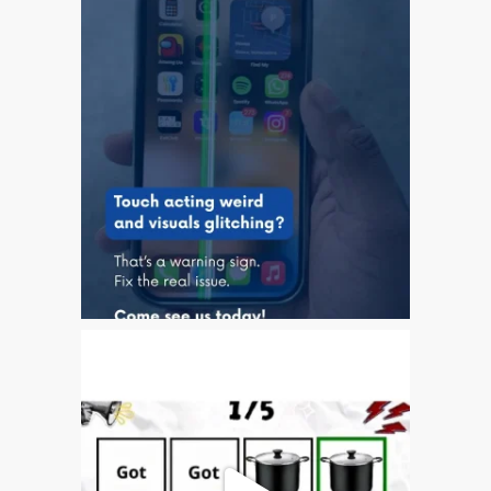
Tablet
Réparation d’écran fissuré
pour Apple MacBook à
Dundee – modèles Pro,
Air et Neo
Réparation d’iPod à
Dundee
Réparation de Mac
(macOS et OS X)
Service de réparation
rapide
Témoignage d’un client
Here’s the Problem with
“Facebook Repairs”
High-Speed Guaranteed
Service Options