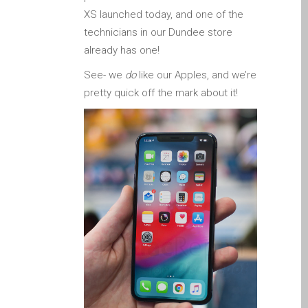
Apple iPod Repair Dundee
XS launched today, and one of the
Apple Mac macOS & OS X
technicians in our Dundee store
Repairs
already has one!
Apple Mac Mini Repairs
See- we
do
like our Apples, and we’re
and Upgrades in Dundee
pretty quick off the mark about it!
Apple Mac Pro Repair
Dundee – Mac Pro Server
– Upgrades
Apple Mac, iPhone, iPad &
other repairs and
upgrades in Dundee-
Angus, Tayside and North
Fife
Apple MacBook Chargers
Dundee – Power Supplies
Battery Replacement for