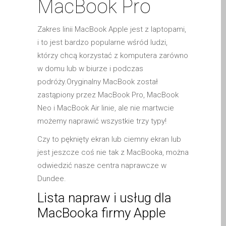
MacBook Pro
Apple iPod Repair Dundee
Apple Mac macOS & OS X
Zakres linii MacBook Apple jest z laptopami,
Repairs
i to jest bardzo popularne wśród ludzi,
Apple Mac Mini Repairs
którzy chcą korzystać z komputera zarówno
and Upgrades in Dundee
w domu lub w biurze i podczas
Apple Mac Pro Repair
podróży.Oryginalny MacBook został
Dundee – Mac Pro Server
zastąpiony przez MacBook Pro, MacBook
– Upgrades
Neo i MacBook Air linie, ale nie martwcie
możemy naprawić wszystkie trzy typy!
Apple Mac, iPhone, iPad &
other repairs and
Czy to pęknięty ekran lub ciemny ekran lub
upgrades in Dundee-
jest jeszcze coś nie tak z MacBooka, można
Angus, Tayside and North
odwiedzić nasze centra naprawcze w
Fife
Dundee.
Apple MacBook Chargers
Lista napraw i usług dla
Dundee – Power Supplies
MacBooka firmy Apple
Battery Replacement for