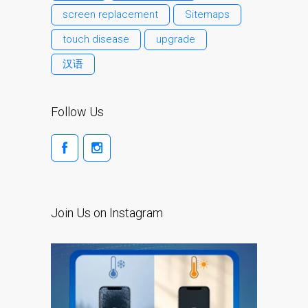
Ordenadores Apple Mac
screen replacement
Sitemaps
reacondicionados en
touch disease
upgrade
Dundee
汉语
Reparación de Apple iPod
en Dundee
Reparación de Apple Mac
Follow Us
OS X y macOS en Dundee
Reparación de Apple Mac
Pro en Dundee – Mac Pro
Server – Actualizaciones
Reparación de pantallas
Join Us on Instagram
agrietadas de Apple
MacBook en Dundee:
modelos Pro, Air y Neo
Reparaciones para el
iPhone de Apple