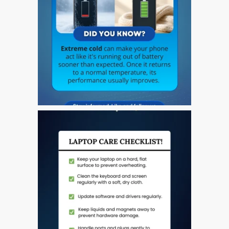
Testimonial cliente
¿Por qué confiar Mac
Repair con su Apple?
Fair-Priced Diagnostic
Charges
fr (Français)
Affiche publicitaire –
Réparation d’Apple Mac ici
à Dundee
Chargeurs pour Apple
MacBook à Dundee –
Alimentations
Contactez-nous
Irréductibles fans d’Apple
pour toujours!
Les réparations pour