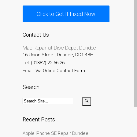
Diehard Apple-Fans für
Click to Get It Fixed Now
immer!
Generalüberholte Apple-
Mac-Computer in Dundee
Contact Us
Kontaktieren Sie uns
Mac Repair at Disc Depot Dundee
Kundenaussagen
16 Union Street, Dundee, DD1 4BH
Reparatur von Apple Mac
Tel:
(01382) 22 66 26
OS X und macOS in
Email:
Via Online Contact Form
Dundee
Reparaturen für das Apple
Search
iPhone
Reparaturen für das Apple
MacBook Serie
Dunkler Bildschirm bei
Recent Posts
MacBook, Pro, Air und Neo
Apple iPhone SE Repair Dundee
Reparatur von Apple