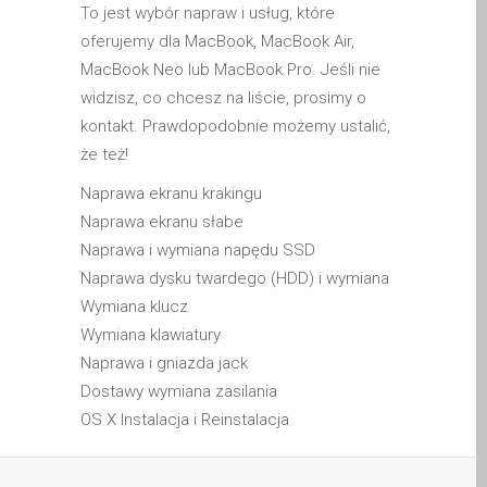
iPhone and iPad in Dundee
To jest wybór napraw i usług, które
oferujemy dla MacBook, MacBook Air,
Contact Us
MacBook Neo lub MacBook Pro. Jeśli nie
Customer Testimonial
widzisz, co chcesz na liście, prosimy o
de (Deutsch)
kontakt. Prawdopodobnie możemy ustalić,
Apple iPad Tablet-
że też!
Reparatur
Naprawa ekranu krakingu
Apple iPod-Reparatur in
Naprawa ekranu słabe
Dundee
Naprawa i wymiana napędu SSD
Apple Mac Pro Reparatur
Naprawa dysku twardego (HDD) i wymiana
Dundee – Mac Pro Server
Wymiana klucz
– Upgrades
Wymiana klawiatury
Apple MacBook-
Naprawa i gniazda jack
Ladegeräte in Dundee –
Dostawy wymiana zasilania
Netzteile
OS X Instalacja i Reinstalacja
Austausch der Batterie für
Ihr iPhone und iPad