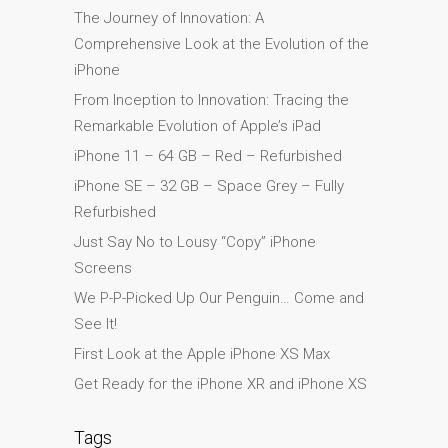
The Journey of Innovation: A
MacBook-Displays mit
Comprehensive Look at the Evolution of the
Rissen in Dundee – Pro,
iPhone
Air und Neo
From Inception to Innovation: Tracing the
Schnell-Reparatur-Service
Remarkable Evolution of Apple’s iPad
Warum vertrauen Mac-
iPhone 11 – 64 GB – Red – Refurbished
Reparatur mit Ihrem
iPhone SE – 32 GB – Space Grey – Fully
Apple?
Refurbished
Werbeplakat – Apple-Mac-
Just Say No to Lousy “Copy” iPhone
Reparaturen hier in
Screens
Dundee
We P-P-Picked Up Our Penguin… Come and
es (Español)
See It!
Acérrimos fans de Apple
para siempre!
First Look at the Apple iPhone XS Max
Get Ready for the iPhone XR and iPhone XS
Apple iPad Tablet
Reparación
Tags
Batería de repuesto para