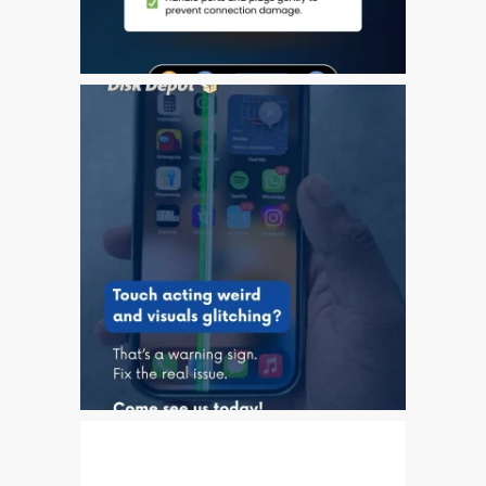
l’iPhone d’Apple
Les réparations pour la
série Apple MacBook
Écran sombre sur
MacBook, MacBook Pro,
MacBook Air et MacBook
Neo
Ordinateurs Apple Mac
reconditionnés à Dundee
Pourquoi faire confiance à
Mac réparation avec votre
Apple?
Remplacement de la
batterie pour votre iPhone
et iPad
Réparation Apple iPad