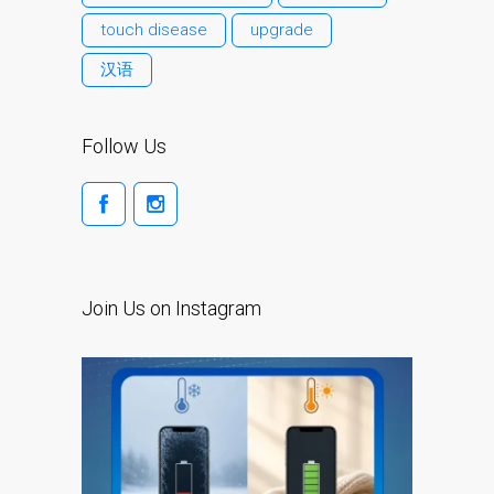
l’iPhone d’Apple
touch disease
upgrade
Les réparations pour la
汉语
série Apple MacBook
Écran sombre sur
MacBook, MacBook Pro,
Follow Us
MacBook Air et MacBook
Neo
Ordinateurs Apple Mac
reconditionnés à Dundee
Pourquoi faire confiance à
Join Us on Instagram
Mac réparation avec votre
Apple?
Remplacement de la
batterie pour votre iPhone
et iPad
Réparation Apple iPad