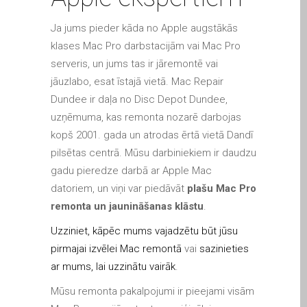
Apple iPod Repair Dundee
Ja jums pieder kāda no Apple augstākās
Apple Mac macOS & OS X
klases Mac Pro darbstacijām vai Mac Pro
Repairs
serveris, un jums tas ir jāremontē vai
Apple Mac Mini Repairs
jāuzlabo, esat īstajā vietā. Mac Repair
and Upgrades in Dundee
Dundee ir daļa no Disc Depot Dundee,
Apple Mac Pro Repair
uzņēmuma, kas remonta nozarē darbojas
Dundee – Mac Pro Server
kopš 2001. gada un atrodas ērtā vietā Dandī
– Upgrades
pilsētas centrā. Mūsu darbiniekiem ir daudzu
Apple Mac, iPhone, iPad &
gadu pieredze darbā ar Apple Mac
other repairs and
datoriem, un viņi var piedāvāt
plašu Mac Pro
upgrades in Dundee-
remonta un jaunināšanas klāstu
.
Angus, Tayside and North
Uzziniet, kāpēc mums vajadzētu būt jūsu
Fife
pirmajai izvēlei Mac remontā
vai
sazinieties
Apple MacBook Chargers
ar mums, lai uzzinātu vairāk
.
Dundee – Power Supplies
Mūsu remonta pakalpojumi ir pieejami visām
Battery Replacement for