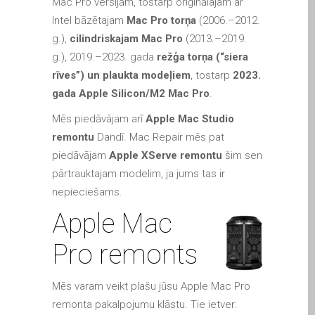
Mac Pro versijām, tostarp oriģinālajam ar
iPhone and iPad in Dundee
Intel bāzētajam
Mac Pro torņa
(2006.–2012.
Contact Us
g.),
cilindriskajam Mac Pro
(2013.–2019.
Customer Testimonial
g.), 2019.–2023. gada
režģa torņa (“siera
de (Deutsch)
rīves”) un plaukta modeļiem
, tostarp
2023.
Apple iPad Tablet-
gada Apple Silicon/M2 Mac Pro
.
Reparatur
Mēs piedāvājam arī
Apple Mac Studio
Apple iPod-Reparatur in
remontu
Dandī. Mac Repair mēs pat
Dundee
piedāvājam
Apple XServe remontu
šim sen
Apple Mac Pro Reparatur
pārtrauktajam modelim, ja jums tas ir
Dundee – Mac Pro Server
nepieciešams.
– Upgrades
Apple Mac
Apple MacBook-
Pro remonts
Ladegeräte in Dundee –
Netzteile
Mēs varam veikt plašu jūsu Apple Mac Pro
Austausch der Batterie für
remonta pakalpojumu klāstu. Tie ietver:
Ihr iPhone und iPad