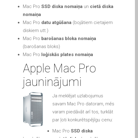
Diehard Apple-Fans für
Mac Pro
SSD diska nomaiņa
un
cietā diska
immer!
nomaiņa
Mac Pro
datu atgūšana
(bojātiem cietajiem
Generalüberholte Apple-
diskiem utt.)
Mac-Computer in Dundee
Mac Pro
barošanas bloka nomaiņa
Kontaktieren Sie uns
(barošanas bloks)
Kundenaussagen
Mac Pro
loģiskās plates nomaiņa
Reparatur von Apple Mac
Apple Mac Pro
OS X und macOS in
Dundee
jauninājumi
Reparaturen für das Apple
iPhone
Ja meklējat uzlabojumus
Reparaturen für das Apple
savam Mac Pro datoram, mēs
MacBook Serie
varam piedāvāt arī tos, turklāt
Dunkler Bildschirm bei
par ļoti konkurētspējīgu cenu:
MacBook, Pro, Air und Neo
Mac Pro
SSD diska
Reparatur von Apple