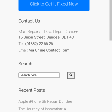
Click to Get It Fixed Now
su iPhone y iPad
Cargadores para Apple
MacBook en Dundee –
Contact Us
Fuentes de alimentación
Mac Repair at Disc Depot Dundee
Cartel publicitario:
16 Union Street, Dundee, DD1 4BH
Reparaciones de Apple
Tel:
(01382) 22 66 26
Mac aquí en Dundee
Email:
Via Online Contact Form
Contáctenos
Las reparaciones de la
Search
serie Apple MacBook
Pantalla tenue en
MacBook, MacBook Pro,
MacBook Air y MacBook
Recent Posts
Neo
Apple iPhone SE Repair Dundee
Opciones de servicio
rápido garantizado
The Journey of Innovation: A