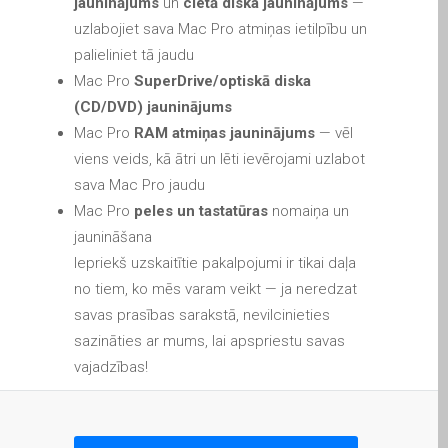
jauninājums
un
cietā diska jauninājums
—
MacBook-Displays mit
uzlabojiet sava Mac Pro atmiņas ietilpību un
Rissen in Dundee – Pro,
palieliniet tā jaudu
Air und Neo
Mac Pro
SuperDrive/optiskā diska
Schnell-Reparatur-Service
(CD/DVD) jauninājums
Mac Pro
RAM atmiņas jauninājums
— vēl
Warum vertrauen Mac-
viens veids, kā ātri un lēti ievērojami uzlabot
Reparatur mit Ihrem
sava Mac Pro jaudu
Apple?
Mac Pro
peles un tastatūras
nomaiņa un
Werbeplakat – Apple-Mac-
jaunināšana
Reparaturen hier in
Iepriekš uzskaitītie pakalpojumi ir tikai daļa
Dundee
no tiem, ko mēs varam veikt — ja neredzat
es (Español)
savas prasības sarakstā, nevilcinieties
Acérrimos fans de Apple
sazināties ar mums, lai apspriestu savas
para siempre!
vajadzības!
Apple iPad Tablet
Reparación
Batería de repuesto para