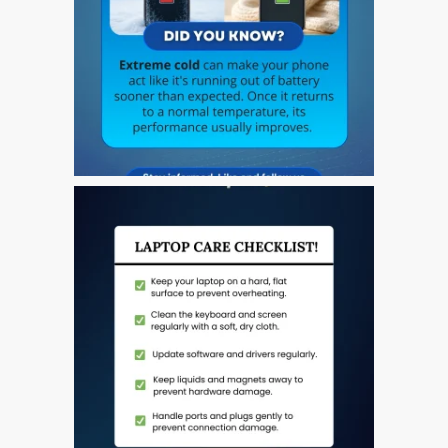
Tablet
Réparation d’écran fissuré
pour Apple MacBook à
Dundee – modèles Pro,
Air et Neo
Réparation d’iPod à
Dundee
Réparation de Mac
(macOS et OS X)
Service de réparation
rapide
Témoignage d’un client
Here’s the Problem with
“Facebook Repairs”
High-Speed Guaranteed
Service Options