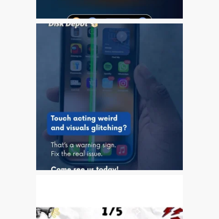
iPhone 6 Touch Disease
iPhone and iPad Charging
Problem Repair
it (Italiano)
Apple iPad Tablet
Riparazione
Caricabatterie per Apple
MacBook a Dundee –
Alimentatori
Computer Apple Mac
ricondizionati a Dundee
Contattaci
Irriducibili fan di Apple per
sempre!
Manifesto pubblicitario –
Riparazioni Apple Mac qui