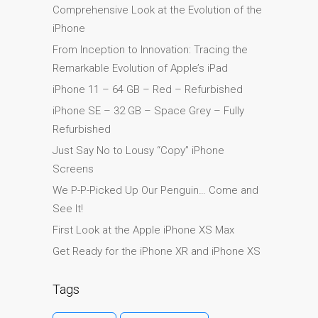
Comprehensive Look at the Evolution of the
Ordenadores Apple Mac
iPhone
reacondicionados en
Dundee
From Inception to Innovation: Tracing the
Remarkable Evolution of Apple’s iPad
Reparación de Apple iPod
iPhone 11 – 64 GB – Red – Refurbished
en Dundee
iPhone SE – 32 GB – Space Grey – Fully
Reparación de Apple Mac
Refurbished
OS X y macOS en Dundee
Just Say No to Lousy “Copy” iPhone
Reparación de Apple Mac
Screens
Pro en Dundee – Mac Pro
Server – Actualizaciones
We P-P-Picked Up Our Penguin… Come and
See It!
Reparación de pantallas
agrietadas de Apple
First Look at the Apple iPhone XS Max
MacBook en Dundee:
Get Ready for the iPhone XR and iPhone XS
modelos Pro, Air y Neo
Tags
Reparaciones para el
iPhone de Apple