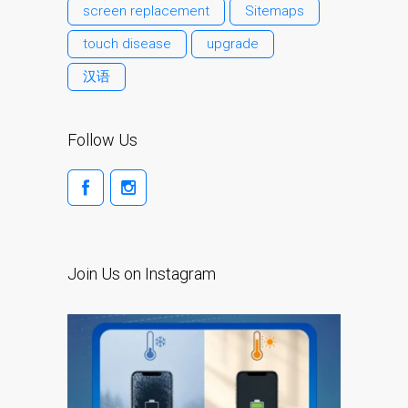
screen replacement
Sitemaps
l’iPhone d’Apple
touch disease
upgrade
Les réparations pour la
série Apple MacBook
汉语
Écran sombre sur
MacBook, MacBook Pro,
Follow Us
MacBook Air et MacBook
Neo
Ordinateurs Apple Mac
reconditionnés à Dundee
Pourquoi faire confiance à
Mac réparation avec votre
Join Us on Instagram
Apple?
Remplacement de la
batterie pour votre iPhone
et iPad
Réparation Apple iPad