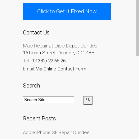
su iPhone y iPad
Click to Get It Fixed Now
Cargadores para Apple
MacBook en Dundee –
Fuentes de alimentación
Contact Us
Cartel publicitario:
Mac Repair at Disc Depot Dundee
Reparaciones de Apple
16 Union Street, Dundee, DD1 4BH
Mac aquí en Dundee
Tel:
(01382) 22 66 26
Contáctenos
Email:
Via Online Contact Form
Las reparaciones de la
serie Apple MacBook
Search
Pantalla tenue en
MacBook, MacBook Pro,
MacBook Air y MacBook
Neo
Recent Posts
Opciones de servicio
Apple iPhone SE Repair Dundee
rápido garantizado