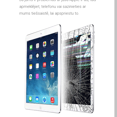
iPhone and iPad in Dundee
apmeklējiet, telefonu vai sazinieties ar
Contact Us
mums tiešsaistē, lai apspriestu to.
Customer Testimonial
de (Deutsch)
Apple iPad Tablet-
Reparatur
Apple iPod-Reparatur in
Dundee
Apple Mac Pro Reparatur
Dundee – Mac Pro Server
– Upgrades
Apple MacBook-
Ladegeräte in Dundee –
Netzteile
Austausch der Batterie für
Ihr iPhone und iPad