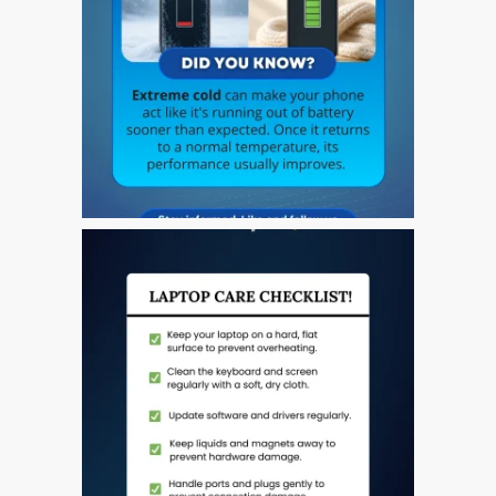
Tablet
Réparation d’écran fissuré
pour Apple MacBook à
Dundee – modèles Pro,
Air et Neo
Réparation d’iPod à
Dundee
Réparation de Mac
(macOS et OS X)
Service de réparation
rapide
Témoignage d’un client
Here’s the Problem with
“Facebook Repairs”
High-Speed Guaranteed
Service Options