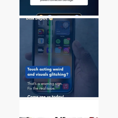
iPhone 6 Touch Disease
iPhone and iPad Charging
Problem Repair
it (Italiano)
Apple iPad Tablet
Riparazione
Caricabatterie per Apple
MacBook a Dundee –
Alimentatori
Computer Apple Mac
ricondizionati a Dundee
Contattaci
Irriducibili fan di Apple per
sempre!
Manifesto pubblicitario –
Riparazioni Apple Mac qui