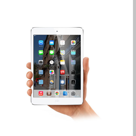
Diehard Apple-Fans für
immer!
Generalüberholte Apple-
Mac-Computer in Dundee
Kontaktieren Sie uns
Kundenaussagen
Reparatur von Apple Mac
OS X und macOS in
Dundee
Reparaturen für das Apple
iPhone
Reparaturen für das Apple
MacBook Serie
Dunkler Bildschirm bei
MacBook, Pro, Air und Neo
Reparatur von Apple