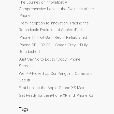
The Journey of Innovation: A
Ordenadores Apple Mac
Comprehensive Look at the Evolution of the
reacondicionados en
iPhone
Dundee
From Inception to Innovation: Tracing the
Reparación de Apple iPod
Remarkable Evolution of Apple’s iPad
en Dundee
iPhone 11 – 64 GB – Red – Refurbished
Reparación de Apple Mac
iPhone SE – 32 GB – Space Grey – Fully
OS X y macOS en Dundee
Refurbished
Reparación de Apple Mac
Just Say No to Lousy “Copy” iPhone
Pro en Dundee – Mac Pro
Screens
Server – Actualizaciones
We P-P-Picked Up Our Penguin… Come and
Reparación de pantallas
See It!
agrietadas de Apple
First Look at the Apple iPhone XS Max
MacBook en Dundee:
Get Ready for the iPhone XR and iPhone XS
modelos Pro, Air y Neo
Reparaciones para el
Tags
iPhone de Apple