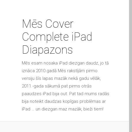
MacBook-Displays mit
Rissen in Dundee – Pro,
Mēs Cover
Air und Neo
Schnell-Reparatur-Service
Complete iPad
Warum vertrauen Mac-
Diapazons
Reparatur mit Ihrem
Apple?
Mēs esam nosaka iPad diezgan daudz, jo tā
Werbeplakat – Apple-Mac-
iznāca 2010.gadā Mēs rakstījām pirmo
Reparaturen hier in
versiju šīs lapas mazāk nekā gadu vēlāk,
Dundee
2011.-gada sākumā pat pirms otrās
es (Español)
paaudzes iPad bija out. Pat tad mums radās
Acérrimos fans de Apple
bija noteikt daudzas kopīgas problēmas ar
para siempre!
iPad … un diezgan maz mazāk, bieži tiem!
Apple iPad Tablet
Reparación
Batería de repuesto para