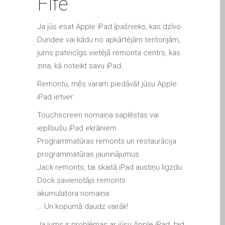
Fife
Apple iPod Repair Dundee
Apple Mac macOS & OS X
Ja jūs esat Apple iPad īpašnieks, kas dzīvo
Repairs
Dundee vai kādu no apkārtējām teritorijām,
Apple Mac Mini Repairs
jums pateicīgs vietējā remonta centrs, kas
and Upgrades in Dundee
zina, kā noteikt savu iPad.
Apple Mac Pro Repair
Remontu, mēs varam piedāvāt jūsu Apple
Dundee – Mac Pro Server
iPad ietver:
– Upgrades
Touchscreen nomaiņa saplēstas vai
Apple Mac, iPhone, iPad &
ieplīsušu iPad ekrāniem
other repairs and
Programmatūras remonts un restaurācija
upgrades in Dundee-
programmatūras jauninājumus
Angus, Tayside and North
Jack remonts, tai skaitā iPad austiņu ligzdu
Fife
Dock savienotājs remonts
Apple MacBook Chargers
akumulatora nomaiņa
Dundee – Power Supplies
… Un kopumā daudz vairāk!
Battery Replacement for
Ja jums ir problēmas ar jūsu Apple iPad, tad