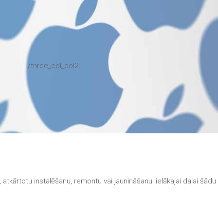
[/three_col_col2]
tkārtotu instalēšanu, remontu vai jaunināšanu lielākajai daļai šād