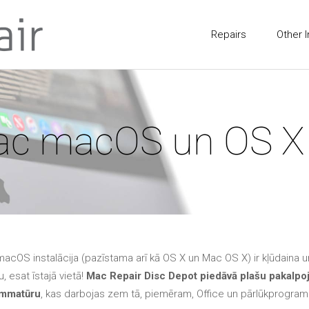
Repairs
Other I
ac macOS un OS X
cOS instalācija (pazīstama arī kā OS X un Mac OS X) ir kļūdaina un
u, esat īstajā vietā!
Mac Repair Disc Depot piedāvā plašu pakalpoj
rammatūru
, kas darbojas zem tā, piemēram, Office un pārlūkprog