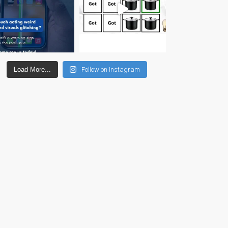
su iPhone y iPad
Cargadores para Apple
MacBook en Dundee –
Fuentes de alimentación
Cartel publicitario:
Load More...
Follow on Instagram
Reparaciones de Apple
Mac aquí en Dundee
Contáctenos
Las reparaciones de la
serie Apple MacBook
Pantalla tenue en
MacBook, MacBook Pro,
MacBook Air y MacBook
Neo
Opciones de servicio
rápido garantizado