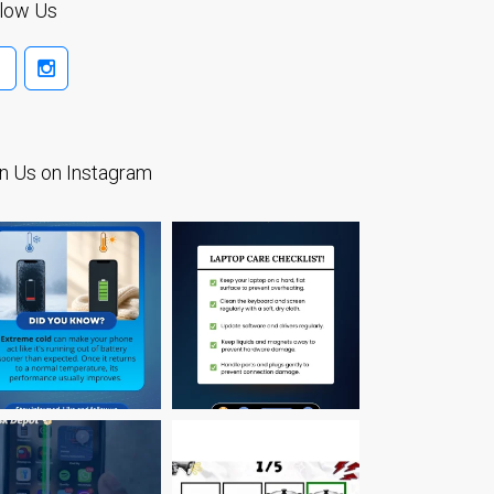
llow Us
MacBook-Displays mit
Rissen in Dundee – Pro,
Air und Neo
Schnell-Reparatur-Service
Warum vertrauen Mac-
n Us on Instagram
Reparatur mit Ihrem
Apple?
Werbeplakat – Apple-Mac-
Reparaturen hier in
Dundee
es (Español)
Acérrimos fans de Apple
para siempre!
Apple iPad Tablet
Reparación
Batería de repuesto para