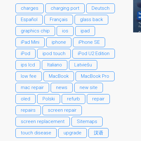
charges
charging port
Deutsch
Español
Français
glass back
graphics chip
ios
ipad
iPad Mini
iphone
iPhone SE
iPod
ipod touch
iPod U2 Edition
ips lcd
Italiano
Latviešu
low fee
MacBook
MacBook Pro
mac repair
news
new site
oled
Polski
refurb
repair
repairs
screen repair
screen replacement
Sitemaps
touch disease
upgrade
汉语