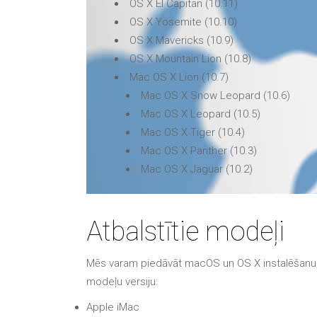
OS X El Capitan (10.11)
OS X Yosemite (10.10)
OS X Mavericks (10.9)
OS X Mountain Lion (10.8)
Mac OS X Lion (10.7)
Mac OS X Snow Leopard (10.6)
Mac OS X Leopard (10.5)
Mac OS X Tiger (10.4)
Mac OS X Panther (10.3)
Mac OS X Jaguar (10.2)
Atbalstītie modeļi
Mēs varam piedāvāt macOS un OS X instalēšanu, a
modeļu versiju:
Apple iMac