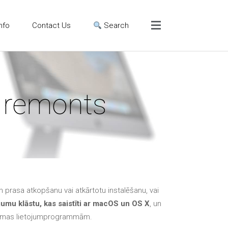
Menu
nfo
Contact Us
Search
Click to Get It Fixed Now
Pages
 remonts
About Us
Apple iMac Repairs and
Upgrades
Apple iPad Tablet Repair
Apple iPhone Repair
Dundee- Screen, Battery,
Charging & More
 prasa atkopšanu vai atkārtotu instalēšanu, vai
umu klāstu, kas saistīti ar macOS un OS X
, un
Apple iPhone SE Repair
rammas lietojumprogrammām.
Dundee