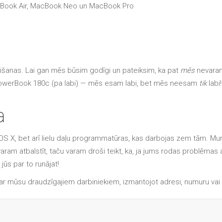
cBook Air, MacBook Neo un MacBook Pro
išanas. Lai gan mēs būsim godīgi un pateiksim, ka pat
mēs
nevara
PowerBook 180c (pa labi) — mēs esam labi, bet mēs neesam
tik
labi!
a
X, bet arī lielu daļu programmatūras, kas darbojas zem tām. Mums na
ram atbalstīt, taču varam droši teikt, ka, ja jums rodas problēma
ūs par to runājat!
s ar mūsu draudzīgajiem darbiniekiem, izmantojot adresi, numuru vai