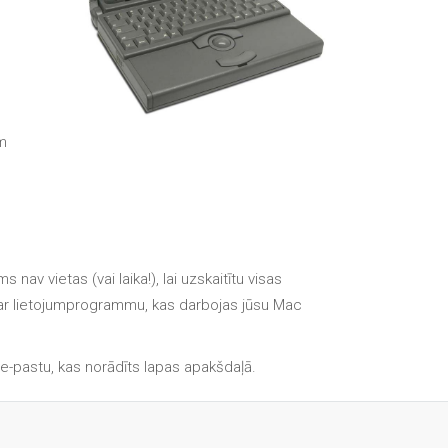
Diehard Apple-Fans für
immer!
Generalüberholte Apple-
Mac-Computer in Dundee
Kontaktieren Sie uns
m
Kundenaussagen
Reparatur von Apple Mac
OS X und macOS in
Dundee
Reparaturen für das Apple
v vietas (vai laika!), lai uzskaitītu visas
iPhone
s ar lietojumprogrammu, kas darbojas jūsu Mac
Reparaturen für das Apple
MacBook Serie
 e-pastu, kas norādīts lapas apakšdaļā.
Dunkler Bildschirm bei
MacBook, Pro, Air und Neo
Reparatur von Apple