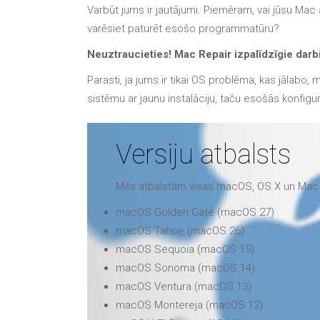
Varbūt jums ir jautājumi. Piemēram, vai jūsu Mac a
varēsiet paturēt esošo programmatūru?
Neuztraucieties! Mac Repair izpalīdzīgie darb
Parasti, ja jums ir tikai OS problēma, kas jālabo,
sistēmu ar jaunu instalāciju, taču esošās konfi
Versiju atbalsts
Mēs atbalstām visas macOS, OS X un Mac O
macOS Golden Gate (macOS 27)
macOS Tahoe (macOS 26)
macOS Sequoia (macOS 15)
macOS Sonoma (macOS 14)
macOS Ventura (macOS 13)
macOS Montereja (macOS 12)