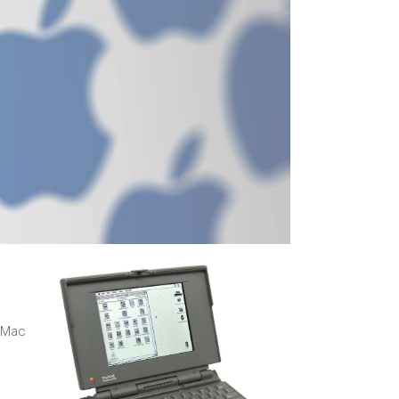
iPhone and iPad in Dundee
Contact Us
Customer Testimonial
de (Deutsch)
Apple iPad Tablet-
Reparatur
Apple iPod-Reparatur in
Dundee
Apple Mac Pro Reparatur
Dundee – Mac Pro Server
– Upgrades
Apple MacBook-
Ladegeräte in Dundee –
u Mac
Netzteile
Austausch der Batterie für
Ihr iPhone und iPad