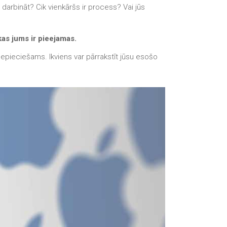
Apple iPod Repair Dundee
 darbināt? Cik vienkāršs ir process? Vai jūs
Apple Mac macOS & OS X
Repairs
as jums ir pieejamas.
Apple Mac Mini Repairs
i nepieciešams. Ikviens var pārrakstīt jūsu esošo
and Upgrades in Dundee
Apple Mac Pro Repair
Dundee – Mac Pro Server
– Upgrades
Apple Mac, iPhone, iPad &
other repairs and
upgrades in Dundee-
Angus, Tayside and North
Fife
Apple MacBook Chargers
Dundee – Power Supplies
Battery Replacement for