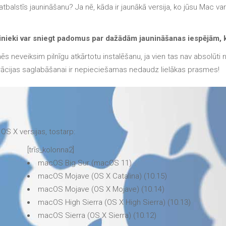
tbalstīs jaunināšanu? Ja nē, kāda ir jaunākā versija, ko jūsu Mac var
inieki var sniegt padomus par dažādām jaunināšanas iespējām, k
 mēs neveiksim pilnīgu atkārtotu instalēšanu, ja vien tas nav absolūt
gurācijas saglabāšanai ir nepieciešamas nedaudz lielākas prasmes!
S X versijas, tostarp:
[trīs_kolonna2]
macOS Big Sur (macOS 11)
macOS Mojave (OS X Catalina) (10.15)
macOS Mojave (OS X Mojave) (10.14)
macOS High Sierra (OS X High Sierra) (10.13)
macOS Sierra (OS X Sierra) (10.12)