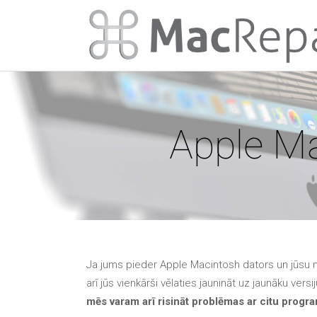
Apple M
Ja jums pieder Apple Macintosh dators un jūsu ma
arī jūs vienkārši vēlaties jaunināt uz jaunāku versij
mēs varam arī risināt problēmas ar citu prog