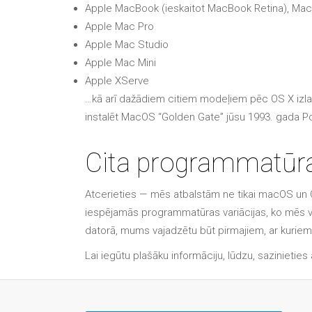
Apple MacBook (ieskaitot MacBook Retina), Ma
Apple Mac Pro
Apple Mac Studio
Apple Mac Mini
Apple XServe
…kā arī dažādiem citiem modeļiem pēc OS X izla
instalēt MacOS “Golden Gate” jūsu 1993. gada 
Cita programmatūr
Atcerieties — mēs atbalstām ne tikai macOS un OS 
iespējamās programmatūras variācijas, ko mēs va
datorā, mums vajadzētu būt pirmajiem, ar kuriem j
Lai iegūtu plašāku informāciju, lūdzu, sazinietie