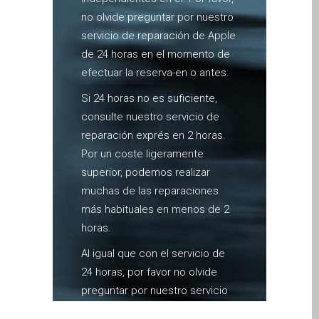
MacBook-Displays mit
no olvide preguntar por nuestro
Rissen in Dundee – Pro,
servicio de reparación de Apple
Air und Neo
de 24 horas en el momento de
efectuar la reserva-en o antes.
Schnell-Reparatur-Service
Warum vertrauen Mac-
Si 24 horas no es suficiente,
Reparatur mit Ihrem
consulte nuestro servicio de
Apple?
reparación exprés en 2 horas.
Por un coste ligeramente
Werbeplakat – Apple-Mac-
superior, podemos realizar
Reparaturen hier in
muchas de las reparaciones
Dundee
más habituales en menos de 2
es (Español)
horas.
Acérrimos fans de Apple
para siempre!
Al igual que con el servicio de
24 horas, por favor no olvide
Apple iPad Tablet
preguntar por nuestro servicio
Reparación
de reparación de Apple de 2
Batería de repuesto para