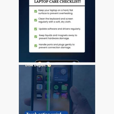
a Dundee
Perché Fiducia Mac Repair
con Apple?
Riparazione Apple iPod a
Dundee
Riparazione Apple Mac
Pro a Dundee – Mac Pro
Server – Aggiornamenti
Riparazione di sistemi
macOS e OS X su Apple
Mac
Riparazione schermo
incrinato Apple MacBook a
Dundee – modelli Pro, Air
e Neo
Riparazioni per l’iPhone di