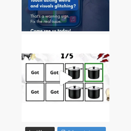
Apple
Riparazioni per la serie di
Apple MacBook
Schermo scuro su Apple
MacBook, Pro, Air e Neo
Servizio di riparazione
veloce
Sostituzione della batteria
per il vostro iPhone e iPad
Testimonial del cliente
lv (Latviešu)
Apple iPad Tablet remonts
Apple iPod remonts Dandī
Apple Mac macOS un OS
X remonts