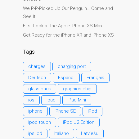
l’iPhone d’Apple
We P-P-Picked Up Our Penguin… Come and
Les réparations pour la
See It!
série Apple MacBook
First Look at the Apple iPhone XS Max
Écran sombre sur
Get Ready for the iPhone XR and iPhone XS
MacBook, MacBook Pro,
MacBook Air et MacBook
Tags
Neo
Ordinateurs Apple Mac
charges
charging port
reconditionnés à Dundee
Deutsch
Español
Français
Pourquoi faire confiance à
glass back
graphics chip
Mac réparation avec votre
Apple?
ios
ipad
iPad Mini
Remplacement de la
iphone
iPhone SE
iPod
batterie pour votre iPhone
ipod touch
iPod U2 Edition
et iPad
ips lcd
Italiano
Latviešu
Réparation Apple iPad