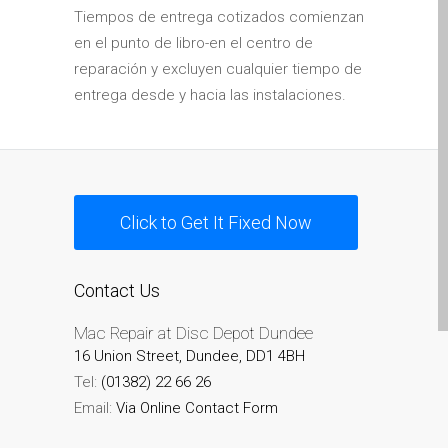
Tiempos de entrega cotizados comienzan
Ordenadores Apple Mac
en el punto de libro-en el centro de
reacondicionados en
reparación y excluyen cualquier tiempo de
Dundee
entrega desde y hacia las instalaciones.
Reparación de Apple iPod
en Dundee
Reparación de Apple Mac
OS X y macOS en Dundee
Reparación de Apple Mac
Click to Get It Fixed Now
Pro en Dundee – Mac Pro
Server – Actualizaciones
Contact Us
Reparación de pantallas
agrietadas de Apple
Mac Repair at Disc Depot Dundee
MacBook en Dundee:
16 Union Street, Dundee, DD1 4BH
modelos Pro, Air y Neo
Tel:
(01382) 22 66 26
Reparaciones para el
Email:
Via Online Contact Form
iPhone de Apple