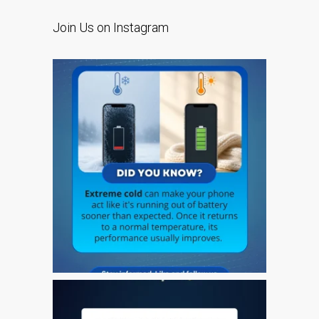
iPhone 6 Touch Disease
Join Us on Instagram
iPhone and iPad Charging
Problem Repair
it (Italiano)
Apple iPad Tablet
Riparazione
Caricabatterie per Apple
MacBook a Dundee –
Alimentatori
Computer Apple Mac
ricondizionati a Dundee
Contattaci
Irriducibili fan di Apple per
sempre!
Manifesto pubblicitario –
Riparazioni Apple Mac qui