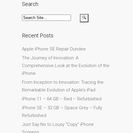
Search
Testimonial cliente
¿Por qué confiar Mac
Repair con su Apple?
Fair-Priced Diagnostic
Recent Posts
Charges
fr (Français)
Apple iPhone SE Repair Dundee
Affiche publicitaire –
The Journey of Innovation: A
Réparation d’Apple Mac ici
Comprehensive Look at the Evolution of the
à Dundee
iPhone
Chargeurs pour Apple
From Inception to Innovation: Tracing the
MacBook à Dundee –
Remarkable Evolution of Apple’s iPad
Alimentations
iPhone 11 – 64 GB – Red – Refurbished
Contactez-nous
iPhone SE – 32 GB – Space Grey – Fully
Irréductibles fans d’Apple
Refurbished
pour toujours!
Just Say No to Lousy “Copy” iPhone
Les réparations pour
Screens