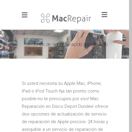
Menu
Click to Get It Fixed Now
Opciones de servicio rápido garantizado
Pages
About Us
Apple iMac Repairs and
Upgrades
Si usted necesita su Apple Mac, iPhone,
Apple iPad Tablet Repair
iPad o iPod Touch fija tan pronto como
Apple iPhone Repair
posible-no te preocupes por eso! Mac
Dundee- Screen, Battery,
Reparación en Disco Depot Dundee ofrece
Charging & More
dos opciones de actualización de servicio
Apple iPhone SE Repair
de reparación de Apple precios- 24 horas y
Dundee
asequible a un servicio de reparación de