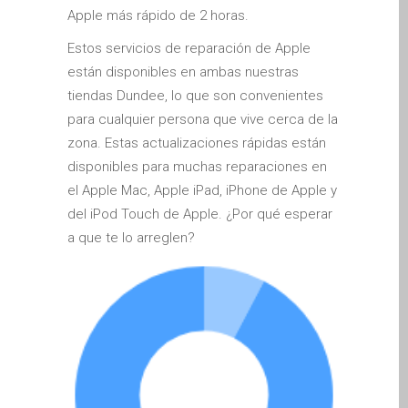
Apple iPod Repair Dundee
Apple más rápido de 2 horas.
Apple Mac macOS & OS X
Estos servicios de reparación de Apple
Repairs
están disponibles en ambas nuestras
Apple Mac Mini Repairs
tiendas Dundee, lo que son convenientes
and Upgrades in Dundee
para cualquier persona que vive cerca de la
zona. Estas actualizaciones rápidas están
Apple Mac Pro Repair
disponibles para muchas reparaciones en
Dundee – Mac Pro Server
el Apple Mac, Apple iPad, iPhone de Apple y
– Upgrades
del iPod Touch de Apple. ¿Por qué esperar
Apple Mac, iPhone, iPad &
a que te lo arreglen?
other repairs and
upgrades in Dundee-
Angus, Tayside and North
Fife
Apple MacBook Chargers
Dundee – Power Supplies
Battery Replacement for