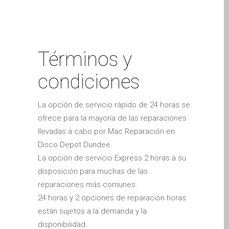
horas en el punto de libro-en o
su iPhone y iPad
antes.
Cargadores para Apple
MacBook en Dundee –
Fuentes de alimentación
Términos y
Cartel publicitario:
condiciones
Reparaciones de Apple
Mac aquí en Dundee
La opción de servicio rápido de 24 horas se
Contáctenos
ofrece para la mayoría de las reparaciones
Las reparaciones de la
llevadas a cabo por Mac Reparación en
serie Apple MacBook
Disco Depot Dundee.
Pantalla tenue en
La opción de servicio Express 2 horas a su
MacBook, MacBook Pro,
disposición para muchas de las
MacBook Air y MacBook
reparaciones más comunes.
Neo
24 horas y 2 opciones de reparación horas
Opciones de servicio
están sujetos a la demanda y la
rápido garantizado
disponibilidad.