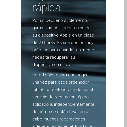
rápida
Diehard Apple-Fans für
immer!
Por un pequeño suplemento,
Generalüberholte Apple-
garantizamos la reparación de
Mac-Computer in Dundee
su dispositivo Apple en un plazo
Kontaktieren Sie uns
de 24 horas. Es una opción muy
Kundenaussagen
práctica para cuando realmente
Reparatur von Apple Mac
necesita recuperar su
OS X und macOS in
dispositivo en un día.
Dundee
Usted sólo tendrá que pagar
Reparaturen für das Apple
una vez para cada ordenador,
iPhone
tableta o teléfono que desea el
Reparaturen für das Apple
servicio de reparación rápido
MacBook Serie
aplicado a, independientemente
Dunkler Bildschirm bei
de cómo se están llevando a
MacBook, Pro, Air und Neo
cabo muchas reparaciones
Reparatur von Apple
independientes en él. Por favor,