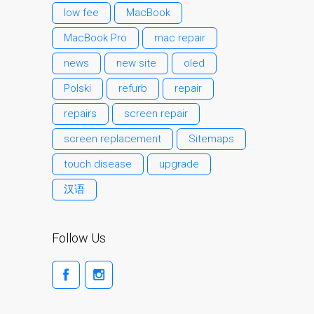
Tablet
low fee
MacBook
Réparation d’écran fissuré
MacBook Pro
mac repair
pour Apple MacBook à
news
new site
oled
Dundee – modèles Pro,
Air et Neo
Polski
refurb
repair
Réparation d’iPod à
repairs
screen repair
Dundee
screen replacement
Sitemaps
Réparation de Mac
touch disease
upgrade
(macOS et OS X)
Service de réparation
汉语
rapide
Témoignage d’un client
Follow Us
Here’s the Problem with
“Facebook Repairs”
High-Speed Guaranteed
Service Options