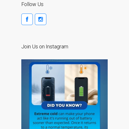
Follow Us
iPhone 6 Touch Disease
iPhone and iPad Charging
Problem Repair
it (Italiano)
Apple iPad Tablet
Riparazione
Join Us on Instagram
Caricabatterie per Apple
MacBook a Dundee –
Alimentatori
Computer Apple Mac
ricondizionati a Dundee
Contattaci
Irriducibili fan di Apple per
sempre!
Manifesto pubblicitario –
Riparazioni Apple Mac qui