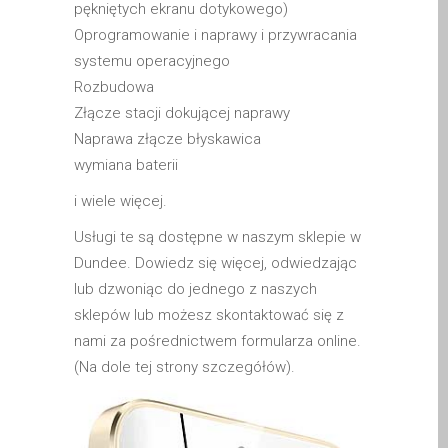
pękniętych ekranu dotykowego)
MacBook-Displays mit
Oprogramowanie i naprawy i przywracania
Rissen in Dundee – Pro,
systemu operacyjnego
Air und Neo
Rozbudowa
Schnell-Reparatur-Service
Złącze stacji dokującej naprawy
Warum vertrauen Mac-
Naprawa złącze błyskawica
Reparatur mit Ihrem
wymiana baterii
Apple?
i wiele więcej.
Werbeplakat – Apple-Mac-
Usługi te są dostępne w naszym sklepie w
Reparaturen hier in
Dundee. Dowiedz się więcej, odwiedzając
Dundee
lub dzwoniąc do jednego z naszych
es (Español)
sklepów lub możesz skontaktować się z
Acérrimos fans de Apple
nami za pośrednictwem formularza online.
para siempre!
(Na dole tej strony szczegółów).
Apple iPad Tablet
Reparación
Batería de repuesto para