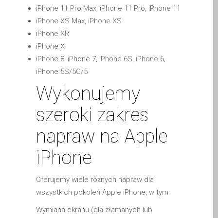
iPhone 11 Pro Max, iPhone 11 Pro, iPhone 11
Diehard Apple-Fans für
iPhone XS Max, iPhone XS
immer!
iPhone XR
Generalüberholte Apple-
iPhone X
Mac-Computer in Dundee
iPhone 8, iPhone 7, iPhone 6S, iPhone 6,
Kontaktieren Sie uns
iPhone 5S/5C/5
Kundenaussagen
Wykonujemy
Reparatur von Apple Mac
OS X und macOS in
szeroki zakres
Dundee
napraw na Apple
Reparaturen für das Apple
iPhone
iPhone
Reparaturen für das Apple
MacBook Serie
Oferujemy wiele różnych napraw dla
Dunkler Bildschirm bei
wszystkich pokoleń Apple iPhone, w tym:
MacBook, Pro, Air und Neo
Wymiana ekranu (dla złamanych lub
Reparatur von Apple