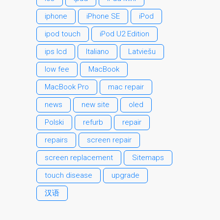
Tablet
iphone
iPhone SE
iPod
Réparation d’écran fissuré
pour Apple MacBook à
ipod touch
iPod U2 Edition
Dundee – modèles Pro,
ips lcd
Italiano
Latviešu
Air et Neo
low fee
MacBook
Réparation d’iPod à
MacBook Pro
mac repair
Dundee
Réparation de Mac
news
new site
oled
(macOS et OS X)
Polski
refurb
repair
Service de réparation
repairs
screen repair
rapide
screen replacement
Sitemaps
Témoignage d’un client
Here’s the Problem with
touch disease
upgrade
“Facebook Repairs”
汉语
High-Speed Guaranteed
Service Options