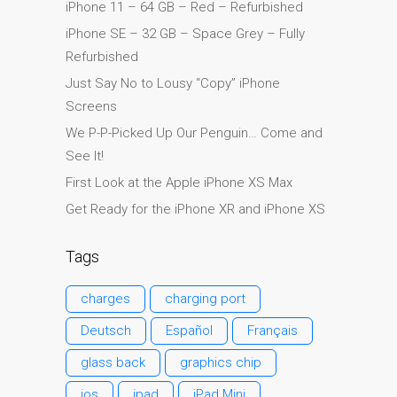
iPhone 11 – 64 GB – Red – Refurbished
l’iPhone d’Apple
iPhone SE – 32 GB – Space Grey – Fully
Les réparations pour la
Refurbished
série Apple MacBook
Just Say No to Lousy “Copy” iPhone
Écran sombre sur
Screens
MacBook, MacBook Pro,
We P-P-Picked Up Our Penguin… Come and
MacBook Air et MacBook
See It!
Neo
First Look at the Apple iPhone XS Max
Ordinateurs Apple Mac
Get Ready for the iPhone XR and iPhone XS
reconditionnés à Dundee
Pourquoi faire confiance à
Tags
Mac réparation avec votre
Apple?
charges
charging port
Remplacement de la
Deutsch
Español
Français
batterie pour votre iPhone
et iPad
glass back
graphics chip
Réparation Apple iPad
ios
ipad
iPad Mini