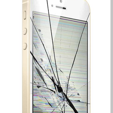
su iPhone y iPad
Cargadores para Apple
MacBook en Dundee –
Fuentes de alimentación
Cartel publicitario:
Reparaciones de Apple
Mac aquí en Dundee
Contáctenos
Las reparaciones de la
serie Apple MacBook
Pantalla tenue en
MacBook, MacBook Pro,
MacBook Air y MacBook
Neo
Opciones de servicio
rápido garantizado