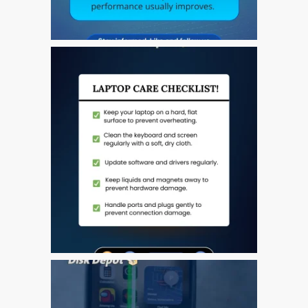
a Dundee
Perché Fiducia Mac Repair
con Apple?
Riparazione Apple iPod a
Dundee
Riparazione Apple Mac
Pro a Dundee – Mac Pro
Server – Aggiornamenti
Riparazione di sistemi
macOS e OS X su Apple
Mac
Riparazione schermo
incrinato Apple MacBook a
Dundee – modelli Pro, Air
e Neo
Riparazioni per l’iPhone di