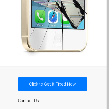
Ordenadores Apple Mac
reacondicionados en
Dundee
Reparación de Apple iPod
en Dundee
Reparación de Apple Mac
OS X y macOS en Dundee
Reparación de Apple Mac
Pro en Dundee – Mac Pro
Server – Actualizaciones
Reparación de pantallas
agrietadas de Apple
Click to Get It Fixed Now
MacBook en Dundee:
modelos Pro, Air y Neo
Reparaciones para el
Contact Us
iPhone de Apple