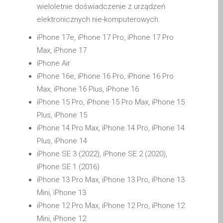
iPhone and iPad in Dundee
wieloletnie doświadczenie z urządzeń
elektronicznych nie-komputerowych.
Contact Us
Customer Testimonial
iPhone 17e, iPhone 17 Pro, iPhone 17 Pro
Max, iPhone 17
de (Deutsch)
iPhone Air
Apple iPad Tablet-
iPhone 16e, iPhone 16 Pro, iPhone 16 Pro
Reparatur
Max, iPhone 16 Plus, iPhone 16
Apple iPod-Reparatur in
iPhone 15 Pro, iPhone 15 Pro Max, iPhone 15
Dundee
Plus, iPhone 15
Apple Mac Pro Reparatur
iPhone 14 Pro Max, iPhone 14 Pro, iPhone 14
Dundee – Mac Pro Server
Plus, iPhone 14
– Upgrades
iPhone SE 3 (2022), iPhone SE 2 (2020),
Apple MacBook-
iPhone SE 1 (2016)
Ladegeräte in Dundee –
iPhone 13 Pro Max, iPhone 13 Pro, iPhone 13
Netzteile
Mini, iPhone 13
Austausch der Batterie für
iPhone 12 Pro Max, iPhone 12 Pro, iPhone 12
Ihr iPhone und iPad
Mini, iPhone 12