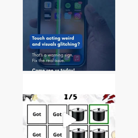
Apple
Riparazioni per la serie di
Apple MacBook
Schermo scuro su Apple
MacBook, Pro, Air e Neo
Servizio di riparazione
veloce
Sostituzione della batteria
per il vostro iPhone e iPad
Testimonial del cliente
lv (Latviešu)
Apple iPad Tablet remonts
Apple iPod remonts Dandī
Apple Mac macOS un OS
X remonts