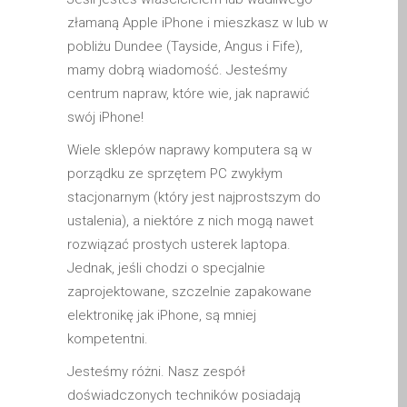
Apple iPod Repair Dundee
złamaną Apple iPhone i mieszkasz w lub w
Apple Mac macOS & OS X
pobliżu Dundee (Tayside, Angus i Fife),
Repairs
mamy dobrą wiadomość. Jesteśmy
Apple Mac Mini Repairs
centrum napraw, które wie, jak naprawić
and Upgrades in Dundee
swój iPhone!
Apple Mac Pro Repair
Wiele sklepów naprawy komputera są w
Dundee – Mac Pro Server
porządku ze sprzętem PC zwykłym
– Upgrades
stacjonarnym (który jest najprostszym do
Apple Mac, iPhone, iPad &
ustalenia), a niektóre z nich mogą nawet
other repairs and
rozwiązać prostych usterek laptopa.
upgrades in Dundee-
Jednak, jeśli chodzi o specjalnie
Angus, Tayside and North
zaprojektowane, szczelnie zapakowane
Fife
elektronikę jak iPhone, są mniej
kompetentni.
Apple MacBook Chargers
Dundee – Power Supplies
Jesteśmy różni. Nasz zespół
Battery Replacement for
doświadczonych techników posiadają