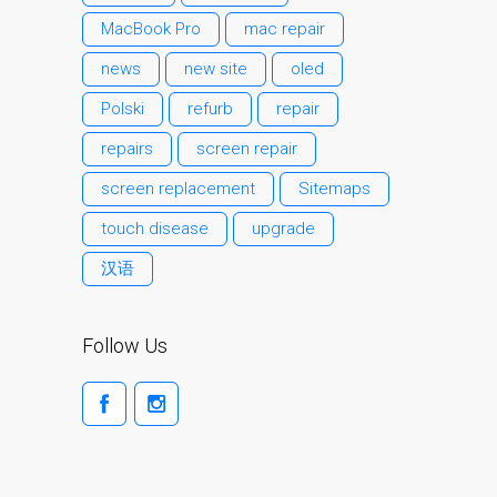
l’iPhone d’Apple
MacBook Pro
mac repair
Les réparations pour la
news
new site
oled
série Apple MacBook
Polski
refurb
repair
Écran sombre sur
MacBook, MacBook Pro,
repairs
screen repair
MacBook Air et MacBook
screen replacement
Sitemaps
Neo
touch disease
upgrade
Ordinateurs Apple Mac
reconditionnés à Dundee
汉语
Pourquoi faire confiance à
Mac réparation avec votre
Follow Us
Apple?
Remplacement de la
batterie pour votre iPhone
et iPad
Réparation Apple iPad