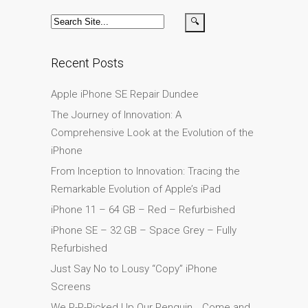
Ordenadores Apple Mac
reacondicionados en
Dundee
Recent Posts
Reparación de Apple iPod
en Dundee
Apple iPhone SE Repair Dundee
Reparación de Apple Mac
The Journey of Innovation: A
OS X y macOS en Dundee
Comprehensive Look at the Evolution of the
Reparación de Apple Mac
iPhone
Pro en Dundee – Mac Pro
From Inception to Innovation: Tracing the
Server – Actualizaciones
Remarkable Evolution of Apple’s iPad
Reparación de pantallas
iPhone 11 – 64 GB – Red – Refurbished
agrietadas de Apple
iPhone SE – 32 GB – Space Grey – Fully
MacBook en Dundee:
Refurbished
modelos Pro, Air y Neo
Just Say No to Lousy “Copy” iPhone
Reparaciones para el
Screens
iPhone de Apple
We P-P-Picked Up Our Penguin… Come and