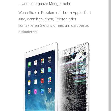
iPhone and iPad in Dundee
… Und eine ganze Menge mehr!
Contact Us
Wenn Sie ein Problem mit Ihrem Apple iPad
Customer Testimonial
sind, dann besuchen, Telefon oder
kontaktieren Sie uns online, um darüber zu
de (Deutsch)
diskutieren.
Apple iPad Tablet-
Reparatur
Apple iPod-Reparatur in
Dundee
Apple Mac Pro Reparatur
Dundee – Mac Pro Server
– Upgrades
Apple MacBook-
Ladegeräte in Dundee –
Netzteile
Austausch der Batterie für
Ihr iPhone und iPad