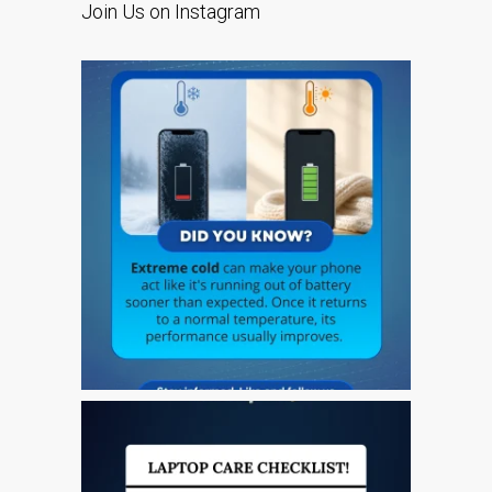
Join Us on Instagram
Tablet
Réparation d’écran fissuré
pour Apple MacBook à
Dundee – modèles Pro,
Air et Neo
Réparation d’iPod à
Dundee
Réparation de Mac
(macOS et OS X)
Service de réparation
rapide
Témoignage d’un client
Here’s the Problem with
“Facebook Repairs”
High-Speed Guaranteed
Service Options