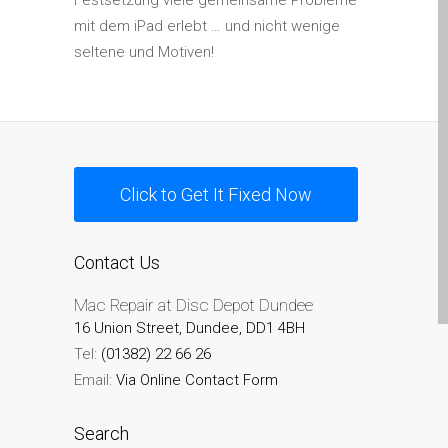
Festsetzung viele gemeinsame Probleme
su iPhone y iPad
mit dem iPad erlebt … und nicht wenige
Cargadores para Apple
seltene und Motiven!
MacBook en Dundee –
Fuentes de alimentación
Cartel publicitario:
Reparaciones de Apple
Mac aquí en Dundee
Click to Get It Fixed Now
Contáctenos
Las reparaciones de la
Contact Us
serie Apple MacBook
Pantalla tenue en
Mac Repair at Disc Depot Dundee
MacBook, MacBook Pro,
16 Union Street, Dundee, DD1 4BH
MacBook Air y MacBook
Tel:
(01382) 22 66 26
Neo
Email:
Via Online Contact Form
Opciones de servicio
Search
rápido garantizado