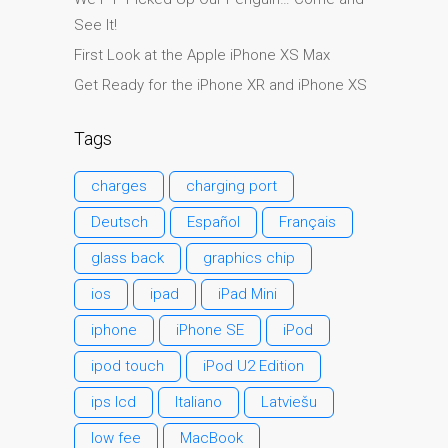
Testimonial cliente
See It!
¿Por qué confiar Mac
First Look at the Apple iPhone XS Max
Repair con su Apple?
Get Ready for the iPhone XR and iPhone XS
Fair-Priced Diagnostic
Charges
Tags
fr (Français)
charges
charging port
Affiche publicitaire –
Réparation d’Apple Mac ici
Deutsch
Español
Français
à Dundee
glass back
graphics chip
Chargeurs pour Apple
ios
ipad
iPad Mini
MacBook à Dundee –
Alimentations
iphone
iPhone SE
iPod
Contactez-nous
ipod touch
iPod U2 Edition
Irréductibles fans d’Apple
ips lcd
Italiano
Latviešu
pour toujours!
low fee
MacBook
Les réparations pour