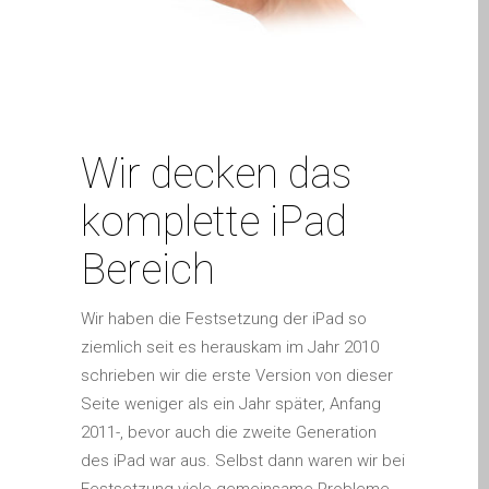
MacBook-Displays mit
Rissen in Dundee – Pro,
Air und Neo
Schnell-Reparatur-Service
Warum vertrauen Mac-
Wir decken das
Reparatur mit Ihrem
Apple?
komplette iPad
Werbeplakat – Apple-Mac-
Bereich
Reparaturen hier in
Dundee
Wir haben die Festsetzung der iPad so
es (Español)
ziemlich seit es herauskam im Jahr 2010
Acérrimos fans de Apple
schrieben wir die erste Version von dieser
para siempre!
Seite weniger als ein Jahr später, Anfang
Apple iPad Tablet
2011-, bevor auch die zweite Generation
Reparación
des iPad war aus. Selbst dann waren wir bei
Batería de repuesto para