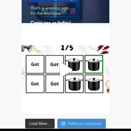
a Dundee
Perché Fiducia Mac Repair
con Apple?
Riparazione Apple iPod a
Dundee
Riparazione Apple Mac
Pro a Dundee – Mac Pro
Server – Aggiornamenti
Riparazione di sistemi
macOS e OS X su Apple
Mac
Riparazione schermo
incrinato Apple MacBook a
Dundee – modelli Pro, Air
e Neo
Load More...
Follow on Instagram
Riparazioni per l’iPhone di