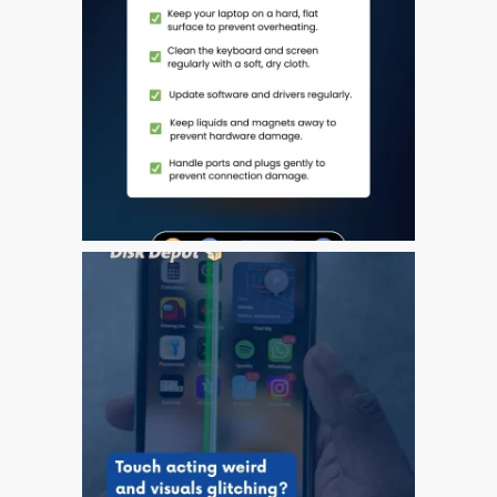
iPhone 6 Touch Disease
iPhone and iPad Charging
Problem Repair
it (Italiano)
Apple iPad Tablet
Riparazione
Caricabatterie per Apple
MacBook a Dundee –
Alimentatori
Computer Apple Mac
ricondizionati a Dundee
Contattaci
Irriducibili fan di Apple per
sempre!
Manifesto pubblicitario –
Riparazioni Apple Mac qui