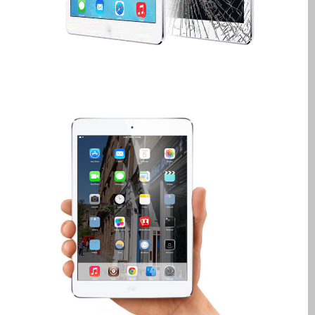
Diehard Apple-Fans für
immer!
Generalüberholte Apple-
Mac-Computer in Dundee
Kontaktieren Sie uns
Kundenaussagen
Reparatur von Apple Mac
OS X und macOS in
Dundee
Reparaturen für das Apple
iPhone
Reparaturen für das Apple
MacBook Serie
Dunkler Bildschirm bei
MacBook, Pro, Air und Neo
Reparatur von Apple