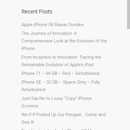
Diehard Apple-Fans für
Recent Posts
immer!
Generalüberholte Apple-
Apple iPhone SE Repair Dundee
Mac-Computer in Dundee
The Journey of Innovation: A
Kontaktieren Sie uns
Comprehensive Look at the Evolution of the
Kundenaussagen
iPhone
Reparatur von Apple Mac
From Inception to Innovation: Tracing the
OS X und macOS in
Remarkable Evolution of Apple’s iPad
Dundee
iPhone 11 – 64 GB – Red – Refurbished
Reparaturen für das Apple
iPhone SE – 32 GB – Space Grey – Fully
iPhone
Refurbished
Reparaturen für das Apple
Just Say No to Lousy “Copy” iPhone
MacBook Serie
Screens
Dunkler Bildschirm bei
We P-P-Picked Up Our Penguin… Come and
MacBook, Pro, Air und Neo
See It!
Reparatur von Apple