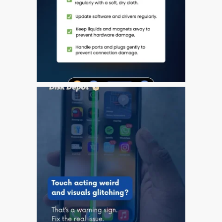
Testimonial cliente
¿Por qué confiar Mac
Repair con su Apple?
Fair-Priced Diagnostic
Charges
fr (Français)
Affiche publicitaire –
Réparation d’Apple Mac ici
à Dundee
Chargeurs pour Apple
MacBook à Dundee –
Alimentations
Contactez-nous
Irréductibles fans d’Apple
pour toujours!
Les réparations pour