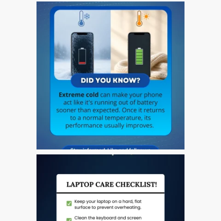
Ordenadores Apple Mac
reacondicionados en
Dundee
Reparación de Apple iPod
en Dundee
Reparación de Apple Mac
OS X y macOS en Dundee
Reparación de Apple Mac
Pro en Dundee – Mac Pro
Server – Actualizaciones
Reparación de pantallas
agrietadas de Apple
MacBook en Dundee:
modelos Pro, Air y Neo
Reparaciones para el
iPhone de Apple