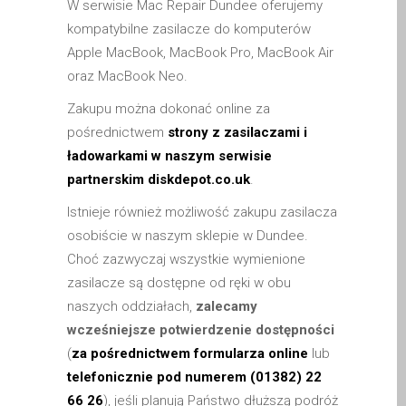
W serwisie Mac Repair Dundee oferujemy
Apple iPod Repair Dundee
kompatybilne zasilacze do komputerów
Apple Mac macOS & OS X
Apple MacBook, MacBook Pro, MacBook Air
Repairs
oraz MacBook Neo.
Apple Mac Mini Repairs
Zakupu można dokonać online za
and Upgrades in Dundee
pośrednictwem
strony z zasilaczami i
Apple Mac Pro Repair
ładowarkami w naszym serwisie
Dundee – Mac Pro Server
partnerskim diskdepot.co.uk
.
– Upgrades
Istnieje również możliwość zakupu zasilacza
Apple Mac, iPhone, iPad &
osobiście w naszym sklepie w Dundee.
other repairs and
Choć zazwyczaj wszystkie wymienione
upgrades in Dundee-
zasilacze są dostępne od ręki w obu
Angus, Tayside and North
naszych oddziałach,
zalecamy
Fife
wcześniejsze potwierdzenie dostępności
Apple MacBook Chargers
(
za pośrednictwem formularza online
lub
Dundee – Power Supplies
telefonicznie pod numerem (01382) 22
Battery Replacement for
66 26
), jeśli planują Państwo dłuższą podróż