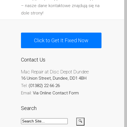
iPhone and iPad in Dundee
– nasze dane kontaktowe znajdują się na
Contact Us
dole strony!
Customer Testimonial
de (Deutsch)
Apple iPad Tablet-
Click to Get It Fixed Now
Reparatur
Apple iPod-Reparatur in
Contact Us
Dundee
Apple Mac Pro Reparatur
Mac Repair at Disc Depot Dundee
Dundee – Mac Pro Server
16 Union Street, Dundee, DD1 4BH
– Upgrades
Tel:
(01382) 22 66 26
Apple MacBook-
Email:
Via Online Contact Form
Ladegeräte in Dundee –
Netzteile
Search
Austausch der Batterie für
Ihr iPhone und iPad