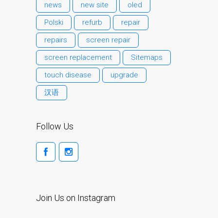
news
new site
oled
su iPhone y iPad
Polski
refurb
repair
Cargadores para Apple
MacBook en Dundee –
repairs
screen repair
Fuentes de alimentación
screen replacement
Sitemaps
Cartel publicitario:
touch disease
upgrade
Reparaciones de Apple
Mac aquí en Dundee
汉语
Contáctenos
Las reparaciones de la
Follow Us
serie Apple MacBook
Pantalla tenue en
MacBook, MacBook Pro,
MacBook Air y MacBook
Neo
Join Us on Instagram
Opciones de servicio
rápido garantizado